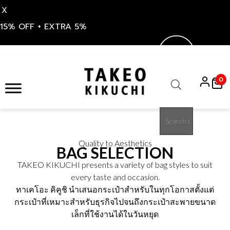
X
15% OFF + EXTRA 5%
S
k
0
i
Products
p
search
t
o
c
Quality to Aesthetics
BAG SELECTION
o
n
TAKEO KIKUCHI presents a variety of bag styles to suit
t
every taste and occasion.
e
ทาเคโอะ คิคูชิ นำเสนอกระเป๋าสำหรับในทุกโอกาสตั้งแต่
n
กระเป๋าที่เหมาะสำหรับธุรกิจไปจนถึงกระเป๋าสะพายขนาด
t
เล็กที่ใช้งานได้ในวันหยุด