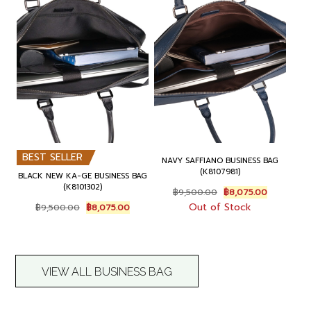
BEST SELLER
NAVY SAFFIANO BUSINESS BAG
(K8107981)
BLACK NEW KA-GE BUSINESS BAG
(K8101302)
O
C
฿
9,500.00
฿
8,075.00
r
u
O
C
Out of Stock
฿
9,500.00
฿
8,075.00
i
r
r
u
g
r
i
r
i
e
g
r
n
n
i
e
a
t
n
n
VIEW ALL BUSINESS BAG
l
p
a
t
p
r
l
p
r
i
p
r