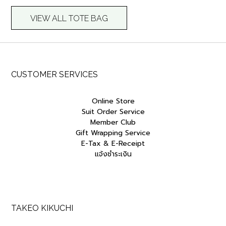
n
n
a
t
VIEW ALL TOTE BAG
l
p
p
r
r
i
i
c
c
e
e
i
CUSTOMER SERVICES
w
s
a
:
s
฿
Online Store
:
7
Suit Order Service
฿
5
Member Club
1
0
,
.
Gift Wrapping Service
5
0
E-Tax & E-Receipt
0
0
แจ้งชำระเงิน
0
.
.
0
0
.
TAKEO KIKUCHI