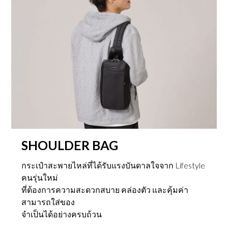
c
e
c
e
e
i
e
i
w
s
w
s
a
:
a
:
s
฿
s
฿
:
4
:
2
฿
,
฿
,
1
0
3
9
0
0
,
7
,
0
5
5
0
.
0
.
0
0
0
0
0
0
.
0
.
.
0
.
0
0
0
.
SHOULDER BAG
.
กระเป๋าสะพายไหล่ที่ได้รับแรงบันดาลใจจาก Lifestyle
คนรุ่นใหม่
ที่ต้องการความสะดวกสบาย คล่องตัว และคุ้มค่า
สามารถใส่ของ
จำเป็นได้อย่างครบถ้วน