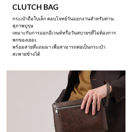
i
c
r
i
CLUTCH BAG
c
e
i
c
e
i
c
e
w
s
กระเป๋าถือใบเล็ก ตอบโจทย์วันออกงานสำหรับท่าน
e
i
a
:
w
s
สุภาพบุรุษ
s
฿
a
:
เหมาะกับการออกอีเวนท์หรือวันสบายๆที่ไม่ต้องการ
:
8
s
฿
฿
,
พกของเยอะ
:
8
9
0
฿
,
พร้อมสายที่แถมมา เพื่อสามารถต่อเป็นกระเป๋า
,
7
9
0
สะพายข้างได้
5
5
,
7
0
.
5
5
0
0
0
.
.
0
0
0
0
.
.
0
0
0
.
.
0
.