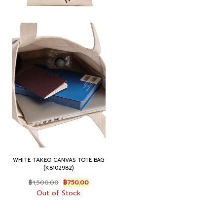
WHITE TAKEO CANVAS TOTE BAG
(K8102982)
O
C
฿
1,500.00
฿
750.00
r
u
Out of Stock
i
r
g
r
i
e