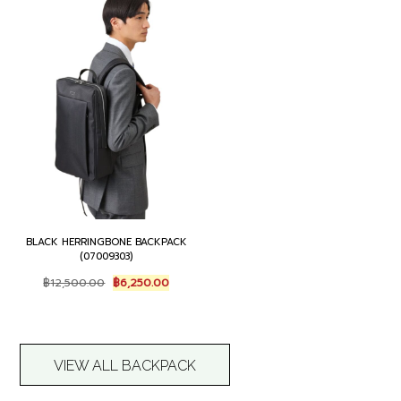
BLACK HERRINGBONE BACKPACK
(07009303)
O
C
฿
12,500.00
฿
6,250.00
r
u
i
r
g
r
i
e
n
n
VIEW ALL BACKPACK
a
t
l
p