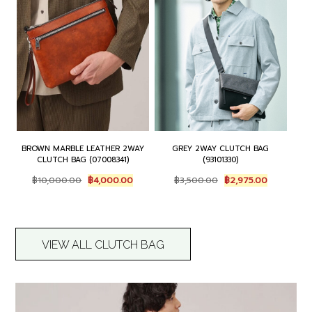
BROWN MARBLE LEATHER 2WAY
GREY 2WAY CLUTCH BAG
CLUTCH BAG (07008341)
(93101330)
O
C
O
C
฿
10,000.00
฿
4,000.00
฿
3,500.00
฿
2,975.00
r
u
r
u
i
r
i
r
g
r
g
r
i
e
i
e
n
n
n
n
VIEW ALL CLUTCH BAG
a
t
a
t
l
p
l
p
p
r
p
r
r
i
r
i
i
c
i
c