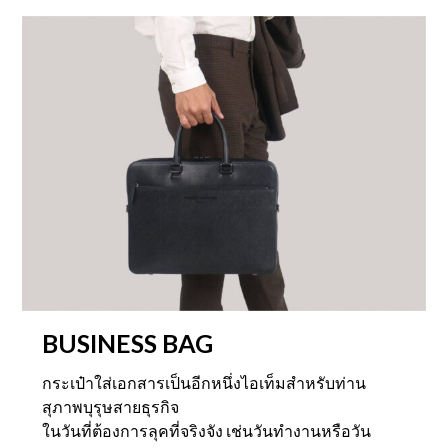
p
r
r
i
i
c
c
e
e
i
w
s
a
:
s
฿
:
6
฿
,
1
2
2
5
,
0
5
.
0
0
0
0
.
.
0
0
BUSINESS BAG
.
กระเป๋าใส่เอกสารเป็นอีกหนึ่งไอเท็มสำหรับท่าน
สุภาพบุรุษสายธุรกิจ
ในวันที่ต้องการลุคที่จริงจัง เช่นวันทำงานหรือวัน