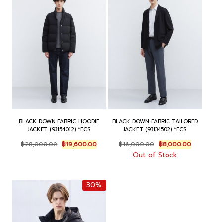
BLACK DOWN FABRIC HOODIE
BLACK DOWN FABRIC TAILORED
JACKET (93154012) *ECS
JACKET (93134502) *ECS
Original
Current
Original
Current
฿
28,000.00
฿
19,600.00
฿
16,000.00
฿
8,000.00
price
price
price
price
Out of Stock
was:
is:
was:
is:
฿28,000.00.
฿19,600.00.
฿16,000.00.
฿8,000.00
30%