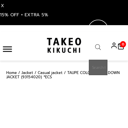
X
15% OFF + EXTRA 5%
Skip
to
0
content
Products
search
Home
/
Jacket
/
Casual jacket
/ TAUPE COLOR COMBI DOWN
30%
JACKET (93154020) *ECS