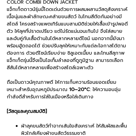
COLOR COMBI DOWN JACKET
แจ็กเก็ตดาวน์รุ่นนี้โดดเด่นด้วยการผสมผสานวัสดุสังเคราะห์
เนื้อนุ่มและผ้าลักษณะคล้ายขนสัตว์ ในโทนสีตัดกันอย่างมี
สไตล์ โครงสร้างแพตเทิร์นแบบสามมิติช่วยให้เสื้อเข้ารูปพอดี
ตัว ให้ลุคที่ปราดเปรียว แต่ไม่รัดแน่นจนเกินไป จึงใส่สบาย
และจับคู่กับเสื้อด้านในได้หลากหลายดีไซน์ นอกจากนี้ยังมา
พร้อมฮู้ดถอดได้ ช่วยปรับลุคให้เหมาะกับแต่ละโอกาสได้ตาม
ต้องการ ด้วยดีไซน์เรียบง่าย ซิลูเอตเนี๊ยบ และโทนสีสุภาพ
แจ็กเก็ตรุ่นนี้จึงเป็นไอเท็มลำลองที่ดูภูมิฐาน สามารถเลือก
สีสันได้หลากหลายเพื่อสร้างสไตล์เฉพาะตัว
ถือเป็นดาวน์คุณภาพดี ให้การเก็บความร้อนยอดเยี่ยม
เหมาะสำหรับอุณหภูมิประมาณ
10–20°C
: ให้ความอบอุ่น
กำลังดีสำหรับการใส่ในเมืองหรือใส่เดินทาง
[วัสดุและคุณสมบัติ]
ผ้าลุคขนสัตว์ทำจากเส้นใยสังเคราะห์ ให้สัมผัสและพื้น
ผิวใกล้เคียงผ้าขนสัตว์ธรรมชาติ