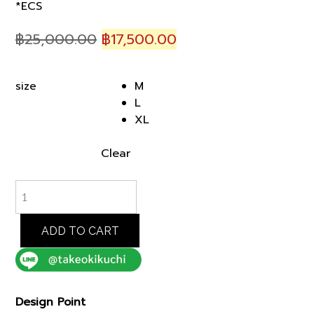
*ECS
Original
Current
฿
25,000.00
฿
17,500.00
price
price
was:
is:
M
size
฿25,000.00.
฿17,500.00.
L
XL
Clear
TAUPE
COLOR
COMBI
DOWN
ADD TO CART
JACKET
(93154020)
*ECS
quantity
Design Point