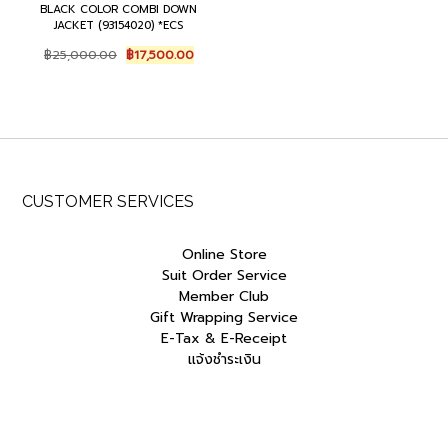
BLACK COLOR COMBI DOWN
JACKET (93154020) *ECS
Original
Current
฿
25,000.00
฿
17,500.00
price
price
was:
is:
฿25,000.00.
฿17,500.00.
CUSTOMER SERVICES
Online Store
Suit Order Service
Member Club
Gift Wrapping Service
E-Tax & E-Receipt
แจ้งชำระเงิน