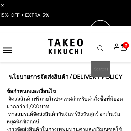
X
15% OFF + EXTRA 5%
S
k
0
i
Products
p
search
t
o
นโยบายการจัดส่งสินค้า / DELIVERY POLICY
c
o
ข้อกำหนดและเงื่อนไข
n
-จัดส่งสินค้าฟรีภายในประเทศสำหรับคำสั่งซื้อที่มียอด
t
e
มากกว่า 1,000 บาท
n
-ทางแบรนด์จัดส่งสินค้าวันจันทร์ถึงวันศุกร์ ยกเว้นวัน
t
หยุดนักขัตฤกษ์
-การจัดส่งสินค้าในกรุงเทพมหานครและปริมณฑลใช้