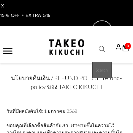
X
15% OFF + EXTRA 5%
S
k
0
i
Products
p
search
t
o
นโยบายคืนเงิน / REFUND POLICY refund-
c
o
policy ของ TAKEO KIKUCHI
n
t
e
วันที่มีผลบังคับใช้: 1 มกราคม 2568
n
t
ขอบคุณที่เลือกซื้อสินค้ากับเรา! เราซาบซึ้งในความไว้
วางใจของคุณ และเพื่อความสะดวกสบายและความมั่นใจ