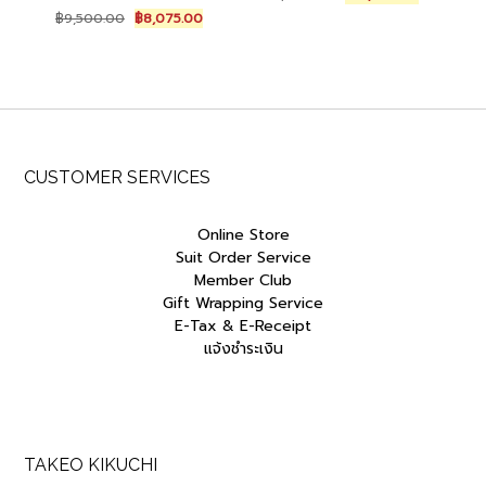
price
price
Original
Current
฿
9,500.00
฿
8,075.00
was:
is:
price
price
฿15,000.00.
฿12,750.0
was:
is:
฿9,500.00.
฿8,075.00.
CUSTOMER SERVICES
Online Store
Suit Order Service
Member Club
Gift Wrapping Service
E-Tax & E-Receipt
แจ้งชำระเงิน
TAKEO KIKUCHI