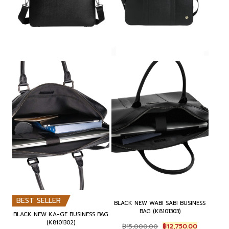
BEST SELLER
BLACK NEW WABI SABI BUSINESS
BAG (K8101303)
BLACK NEW KA-GE BUSINESS BAG
(K8101302)
Original
Current
฿
15,000.00
฿
12,750.00