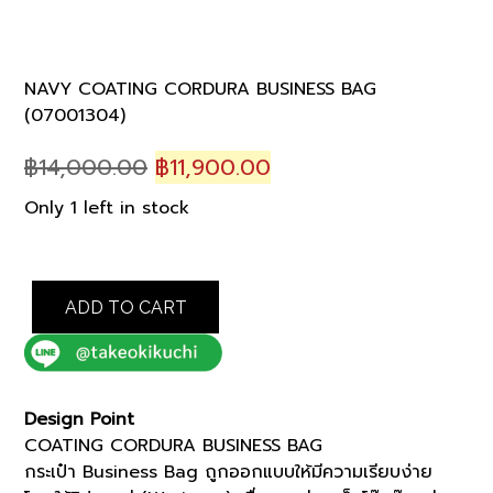
NAVY COATING CORDURA BUSINESS BAG
(07001304)
Original
Current
฿
14,000.00
฿
11,900.00
price
price
Only 1 left in stock
was:
is:
฿14,000.00.
฿11,900.00.
NAVY
ADD TO CART
COATING
CORDURA
BUSINESS
BAG
(07001304)
Design Point
quantity
COATING CORDURA BUSINESS BAG
กระเป๋า Business Bag ถูกออกแบบให้มีความเรียบง่าย