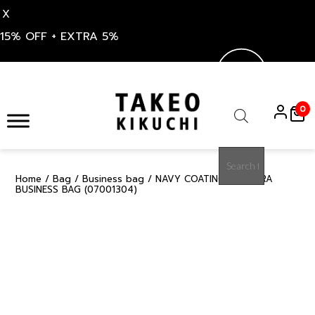
X
15% OFF + EXTRA 5%
Skip
to
0
content
Products
search
Home
/
Bag
/
Business bag
/ NAVY COATING CORDURA
15%
BUSINESS BAG (07001304)