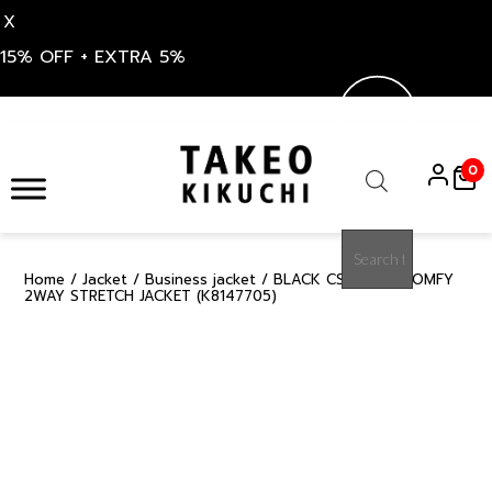
X
15% OFF + EXTRA 5%
Skip
to
0
content
Products
search
Home
/
Jacket
/
Business jacket
/ BLACK CS RELAX-COMFY
50%
2WAY STRETCH JACKET (K8147705)