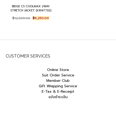
BEIGE CS COOLMAX 2WAY
STRETCH JACKET (K8147702)
Original
Current
฿
12,500.00
฿
6,250.00
price
price
was:
is:
฿12,500.00.
฿6,250.00.
CUSTOMER SERVICES
Online Store
Suit Order Service
Member Club
Gift Wrapping Service
E-Tax & E-Receipt
แจ้งชำระเงิน