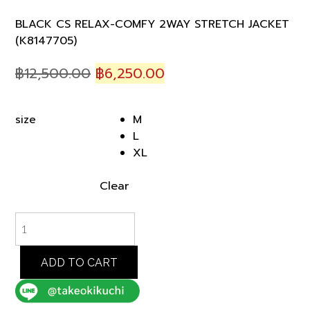
BLACK CS RELAX-COMFY 2WAY STRETCH JACKET
(K8147705)
Original
Current
฿
12,500.00
฿
6,250.00
price
price
was:
is:
M
size
฿12,500.00.
฿6,250.00.
L
XL
Clear
BLACK
CS
RELAX-
COMFY
ADD TO CART
2WAY
STRETCH
JACKET