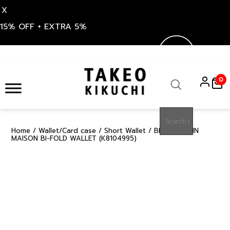
X
15% OFF + EXTRA 5%
Skip
to
0
content
Products
search
Home
/
Wallet/Card case
/
Short Wallet
/ BLACK GRAIN
15%
MAISON BI-FOLD WALLET (K8104995)