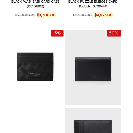
BLACK WABI SABI CARD CASE
BLACK PUZZLE EMBOSS CARD
(K8101802)
HOLDER (07004441)
Original
Current
Original
Current
฿
2,000.00
฿
1,700.00
฿
5,500.00
฿
4,675.00
price
price
price
price
was:
is:
was:
is:
฿2,000.00.
฿1,700.00.
฿5,500.00.
฿4,675.00.
15%
50%