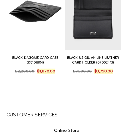
BLACK KAGOME CARD CASE
BLACK US OIL ANILINE LEATHER
(K8101804)
CARD HOLDER (07002443)
Original
Current
Original
Current
฿
2,200.00
฿
1,870.00
฿
7,500.00
฿
3,750.00
price
price
price
price
was:
is:
was:
is:
฿2,200.00.
฿1,870.00.
฿7,500.00.
฿3,750.00.
CUSTOMER SERVICES
Online Store