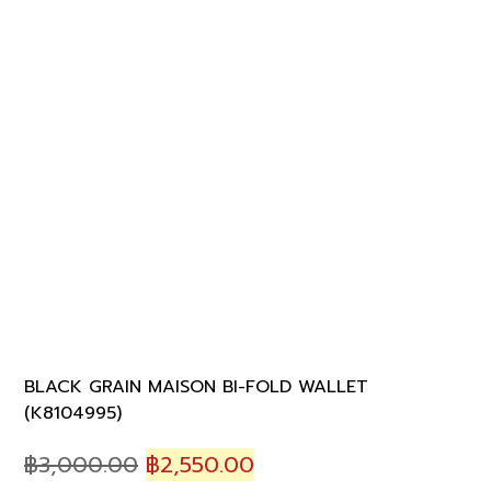
BLACK GRAIN MAISON BI-FOLD WALLET
(K8104995)
Original
Current
฿
3,000.00
฿
2,550.00