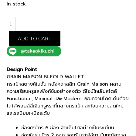
price
price
In stock
was:
is:
฿3,000.00.
฿2,550.00.
BLACK
GRAIN
MAISON
ADD TO CART
BI-
FOLD
WALLET
(K8104995)
Design Point
quantity
GRAIN MAISON BI-FOLD WALLET
กระเป๋าสตางค์ใบสั้น หนังคลาสสิก Grain Maison ผสาน
ความเรียบหรูและฟังก์ชันอย่างลงตัว ดีไซน์ใหม่ในสไตล์
Functional, Minimal และ Modern เพิ่มความโดดเด่นด้วย
โลโก้ฟอยล์สีเงินหรูหราที่กลางกระเป๋า สะท้อนความสดใหม่
และรสนิยมเหนือระดับ
ช่องใส่บัตร 6 ช่อง จัดเก็บได้อย่างเป็นระเบียบ
ช่องใส่ธนบัตร 2 ช่อง รองรับการใช้งานในทุกโอกาส