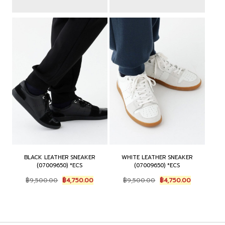
BLACK LEATHER SNEAKER
WHITE LEATHER SNEAKER
(07009650) *ECS
(07009650) *ECS
Original
Current
Original
Current
฿
9,500.00
฿
4,750.00
฿
9,500.00
฿
4,750.00
price
price
price
price
was:
is:
was:
is:
฿9,500.00.
฿4,750.00.
฿9,500.00.
฿4,750.00.