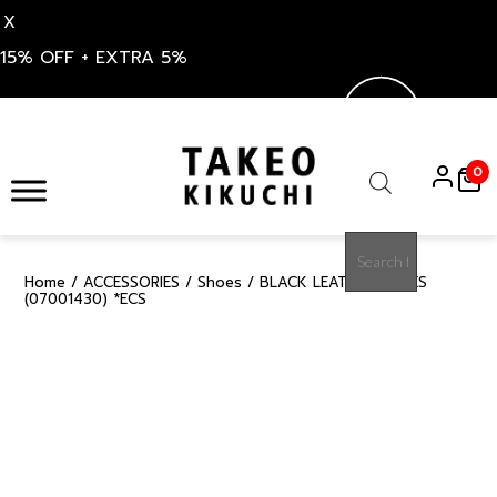
X
15% OFF + EXTRA 5%
Skip
to
0
content
Products
search
Home
/
ACCESSORIES
/
Shoes
/ BLACK LEATHER SHOES
15%
(07001430) *ECS