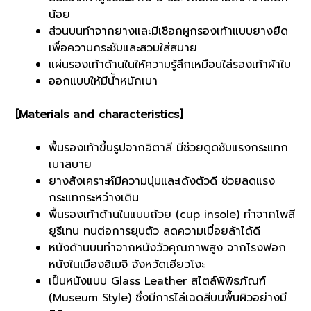
น้อย
ส่วนบนทำจากยางและมีเชือกผูกรองเท้าแบบยางยืด
เพื่อความกระชับและสวมใส่สบาย
แผ่นรองเท้าด้านในให้ความรู้สึกเหมือนใส่รองเท้าผ้าใบ
ออกแบบให้มีน้ำหนักเบา
[Materials and characteristics]
พื้นรองเท้าขึ้นรูปจากอิตาลี มีช่วยดูดซับแรงกระแทก
เบาสบาย
ยางสังเคราะห์มีความนุ่มและเด้งตัวดี ช่วยลดแรง
กระแทกระหว่างเดิน
พื้นรองเท้าด้านในแบบถ้วย (cup insole) ทำจากโพลี
ยูรีเทน ทนต่อการยุบตัว ลดความเมื่อยล้าได้ดี
หนังด้านบนทำจากหนังวัวคุณภาพสูง จากโรงฟอก
หนังในเมืองฮิเมจิ จังหวัดเฮียวโงะ
เป็นหนังแบบ Glass Leather สไตล์พิพิธภัณฑ์
(Museum Style) ซึ่งมีการไล่เฉดสีบนพื้นผิวอย่างมี