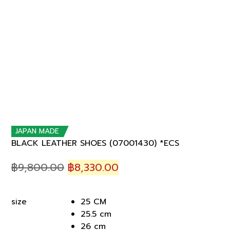
JAPAN MADE
BLACK LEATHER SHOES (07001430) *ECS
Original
Current
฿
9,800.00
฿
8,330.00
price
price
was:
is:
25 CM
size
฿9,800.00.
฿8,330.00.
25.5 cm
26 cm