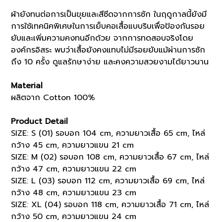
ผ้า
ยัง
ทน
ต่อ
การ
เป็น
ขุย
และ
สี
ซีด
จาก
การ
ซัก
ใน
ฤดูกาล
นี้
ยัง
มี
การ
ใช้
เทคนิค
พิเศษ
ใน
การ
เย็บ
คอ
เสื้อ
แบบ
ริบ
เพื่อ
ป้องกัน
รอย
ยับ
และ
เพิ่ม
ความ
คงทน
อีก
ด้วย
จาก
การ
ทดสอบ
จริง
โดย
องค์กร
อิสระ
พบ
ว่า
เสื้อ
ยัง
คง
แทบ
ไม่มี
รอย
ยับ
แม้
ผ่าน
การ
ซัก
ถึง
10
ครั้ง
ดูแล
รักษา
ง่าย
และ
คง
ความ
สวยงาม
ได้
ยาวนาน
Material
ผลิตจาก Cotton 100%
Product Detail
SIZE: S (01) รอบอก 104 cm, ความยาวเสื้อ 65 cm, ไหล่
กว้าง 45 cm, ความยาวแขน 21 cm
SIZE: M (02) รอบอก 108 cm, ความยาวเสื้อ 67 cm, ไหล่
กว้าง 47 cm, ความยาวแขน 22 cm
SIZE: L (03) รอบอก 112 cm, ความยาวเสื้อ 69 cm, ไหล่
กว้าง 48 cm, ความยาวแขน 23 cm
SIZE: XL (04) รอบอก 118 cm, ความยาวเสื้อ 71 cm, ไหล่
กว้าง 50 cm, ความยาวแขน 24 cm