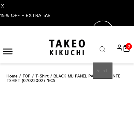
X
15% OFF + EXTRA 5%
Skip
to
0
content
Products
search
Home
/
TOP
/
T-Shirt
/ BLACK MIJ PANEL PATTERN PONTE
50%
TSHIRT (07022002) *ECS