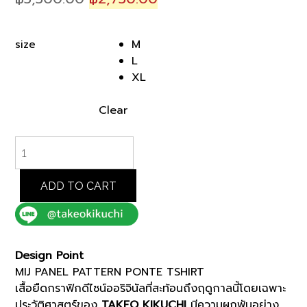
price
price
was:
is:
M
size
฿5,500.00.
฿2,750.00.
L
XL
Clear
BLACK
MIJ
PANEL
PATTERN
ADD TO CART
PONTE
TSHIRT
(07022002)
*ECS
Design Point
quantity
MIJ PANEL PATTERN PONTE TSHIRT
เสื้อ
ยืด
กราฟิก
ดีไซน์
ออ
ริ
จิ
นัล
ที่
สะท้อน
ถึง
ฤดูกาล
นี้
โดย
เฉพาะ
ประวัติศาสตร์
ของ
TAKEO
KIKUCHI
มี
ความ
ผูกพัน
อย่าง