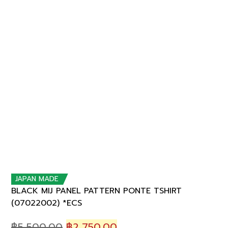
JAPAN MADE
BLACK MIJ PANEL PATTERN PONTE TSHIRT
(07022002) *ECS
Original
Current
฿
5,500.00
฿
2,750.00