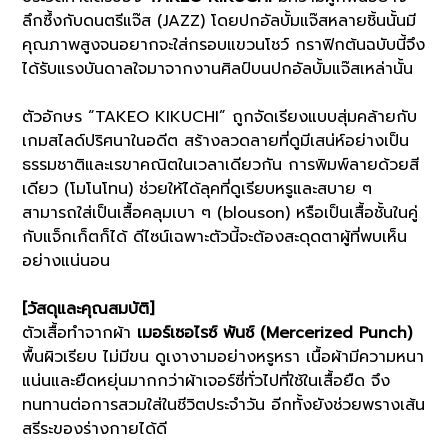
ลึก
ซึ้ง
กับ
ดนตรี
แจ๊ส (
JAZZ)
โดย
ปก
อัลบั้ม
แจ๊
สห
ลาย
ชิ้น
นั้น
มี
คุณภาพ
สูง
จน
อยาก
จะ
ใส่
กรอบ
แขวน
โชว์
กราฟิก
ต้นฉบับ
นี้
จึง
ได้
รับ
แรง
บันดาล
ใจมา
จาก
งาน
ศิลป์
บน
ปก
อัลบั้ม
แจ๊ส
เหล่า
นั้น
ตัว
อักษร “
TAKEO
KIKUCHI”
ถูก
จัด
เรียง
แบบ
สุ่ม
คล้าย
กับ
เกม
สไลด์
ปริศนา
ใน
อดีต
สร้าง
ลวดลาย
ที่
ดู
มี
เสน่ห์
อย่าง
เป็น
ธรรมชาติ
และ
เรขาคณิต
ใน
เวลา
เดียวกัน
การ
พิมพ์
ลาย
ด้วย
สี
เดียว (
โมโน
โทน)
ช่วย
ให้
ได้
ลุ
ค
ที่
ดู
เรียบ
หรู
และ
สบาย
ๆ
สามารถ
ใส่
เป็น
เสื้อ
คลุม
เบา
ๆ (
blouson)
หรือ
เป็น
เสื้อ
ชั้น
ใน
คู่
กับ
แจ็ก
เก็
ตก็
ได้
ดีไซน์
เฉพาะ
ตัว
นี้
จะ
ต้อง
สะดุด
ตา
ผู้
ที่
พบเห็น
อย่าง
แน่นอน
[
วัสดุ
และ
คุณสมบัติ]
ตัว
เสื้อ
ทำ
จาก
ผ้า
เม
อร์
เซอ
ไรซ์
พัน
ช์ (
Mercerized
Punch)
พื้น
ผิว
เรียบ
ไม่มี
ขน
ดู
เงา
งาม
อย่าง
หรูหรา
เนื้อ
ผ้า
มี
ความ
หนา
แน่น
และ
ยืดหยุ่น
มากกว่า
ผ้า
เจอร์
ซี่
ทั่วไป
ที่
ใช้
ใน
เสื้อ
ยืด
จึง
ทนทาน
ต่อ
การ
สวม
ใส่
ใน
ชีวิต
ประจำ
วัน
อีก
ทั้ง
ยัง
ช่วย
พราง
เส้น
สรีระ
ของ
ร่างกาย
ได้
ดี