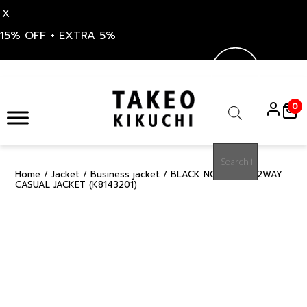
X
15% OFF + EXTRA 5%
Skip
to
0
content
Products
search
Home
/
Jacket
/
Business jacket
/ BLACK NO CREASE 2WAY
15%
CASUAL JACKET (K8143201)