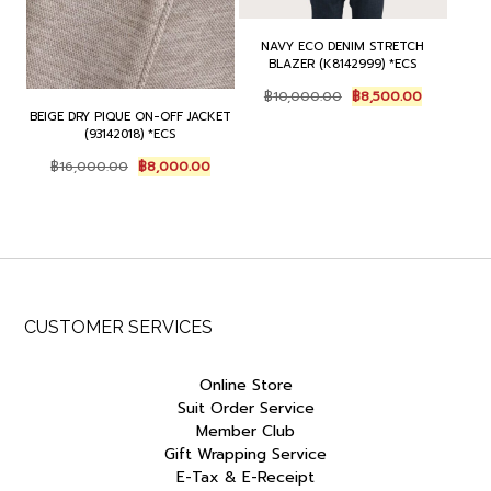
NAVY ECO DENIM STRETCH
BLAZER (K8142999) *ECS
Original
Current
฿
10,000.00
฿
8,500.00
price
price
BEIGE DRY PIQUE ON-OFF JACKET
was:
is:
(93142018) *ECS
฿10,000.00.
฿8,500.00
Original
Current
฿
16,000.00
฿
8,000.00
price
price
was:
is:
฿16,000.00.
฿8,000.00.
CUSTOMER SERVICES
Online Store
Suit Order Service
Member Club
Gift Wrapping Service
E-Tax & E-Receipt