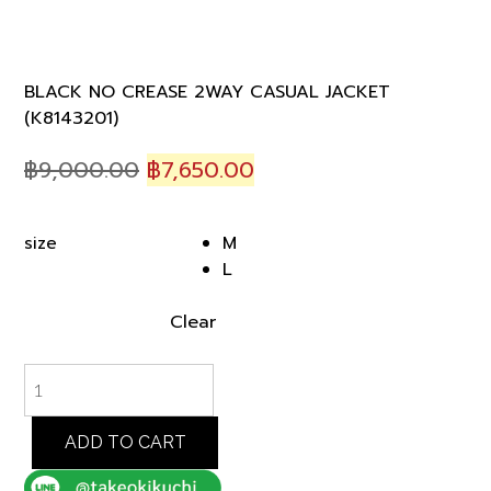
BLACK NO CREASE 2WAY CASUAL JACKET
(K8143201)
Original
Current
฿
9,000.00
฿
7,650.00
price
price
was:
is:
M
size
฿9,000.00.
฿7,650.00.
L
Clear
BLACK
NO
CREASE
2WAY
ADD TO CART
CASUAL
JACKET