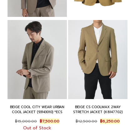
BEIGE COOL CITY WEAR URBAN
BEIGE CS COOLMAX 2WAY
COOL JACKET (93143010) *ECS
STRETCH JACKET (K8147702)
Original
Current
Original
Current
฿
15,000.00
฿
7,500.00
฿
12,500.00
฿
6,250.00
price
price
price
price
Out of Stock
was:
is:
was:
is:
฿15,000.00.
฿7,500.00.
฿12,500.00.
฿6,250.00.