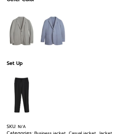
Set Up
SKU:
N/A
Categories:
,
,
Business jacket
Casual jacket
Jacket