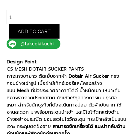
BLUE
CS
MESH
DOTAIR
ADD TO CART
SUCKER
PANTS
(K8173701)
quantity
Design Point
CS MESH DOTAIR SUCKER PANTS
กางเกงขายาว ตัดเย็บจากผ้า
Dotair Air Sucker
ทรง
ค่อนข้างเข้ารูป เนื้อผ้ามีเท็กซ์เจอร์และโครงสร้าง
แบบ
Mesh
ที่ช่วยระบายอากาศได้ดี น้ำหนักเบา เหมาะกับ
สภาพอากาศประเทศไทย ใส่แล้วให้ลุคทางการแบบธุรกิจ
เหมาะสำหรับนักธุรกิจที่ต้องเดินทางบ่อย ตัวผ้ายับยาก ใช้
งานสะดวก มาพร้อมกระดุมนำเข้า และมีโลโก้ตกแต่งด้าน
ข้างอย่างประณีต ขอบเอวไม่โชว์กระดุม กระเป๋าหลังเป็นแบบ
เจาะ กระดุมติดฝั่งซ้าย
สามารถซักเครื่องได้ แนะนำกลับด้าน
ก่อนซักและใส่ถุงซักก่อนทุกครั้ง