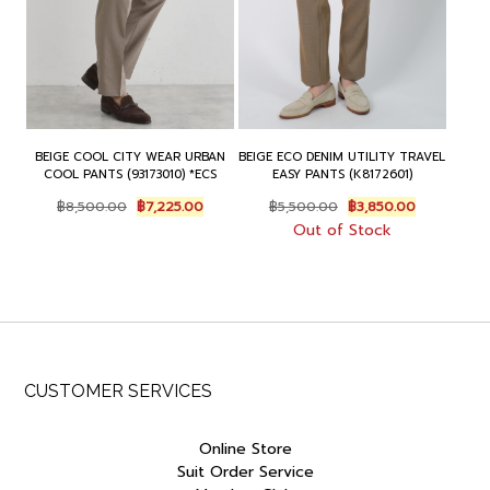
BEIGE COOL CITY WEAR URBAN
BEIGE ECO DENIM UTILITY TRAVEL
COOL PANTS (93173010) *ECS
EASY PANTS (K8172601)
Original
Current
Original
Current
฿
8,500.00
฿
7,225.00
฿
5,500.00
฿
3,850.00
price
price
price
price
Out of Stock
was:
is:
was:
is:
฿8,500.00.
฿7,225.00.
฿5,500.00.
฿3,850.00.
CUSTOMER SERVICES
Online Store
Suit Order Service