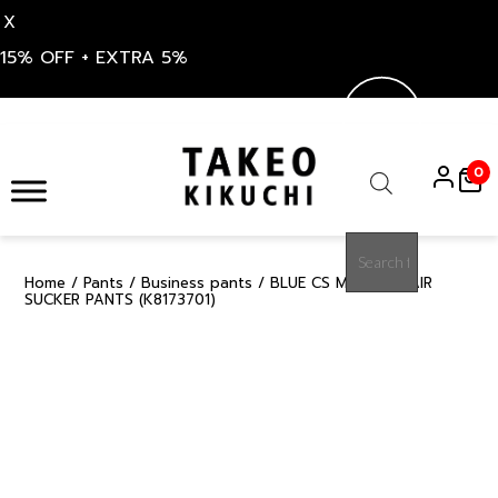
X
15% OFF + EXTRA 5%
Skip
to
0
content
Products
search
Home
/
Pants
/
Business pants
/ BLUE CS MESH DOTAIR
15%
SUCKER PANTS (K8173701)