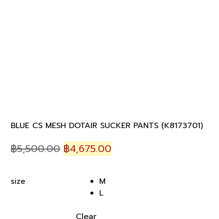
BLUE CS MESH DOTAIR SUCKER PANTS (K8173701)
Original
Current
฿
5,500.00
฿
4,675.00
price
price
was:
is:
M
size
฿5,500.00.
฿4,675.00.
L
Clear