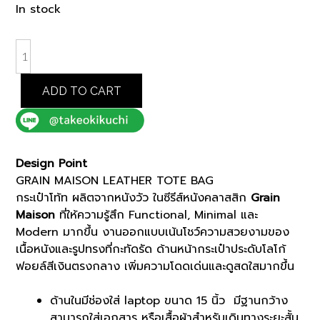
price
price
In stock
was:
is:
฿14,000.00.
฿11,900.00.
BROWN
GRAIN
MAISON
ADD TO CART
LEATHER
TOTE
BAG
(K8103303)
Design Point
quantity
GRAIN MAISON LEATHER TOTE BAG
กระเป๋าโท้ท ผลิตจากหนังวัว ในซีรีส์หนังคลาสสิก
Grain
Maison
ที่ให้ความรู้สึก Functional, Minimal และ
Modern มากขึ้น งานออกแบบเน้นโชว์ความสวยงามของ
เนื้อหนังและรูปทรงที่กะทัดรัด ด้านหน้ากระเป๋าประดับโลโก้
ฟอยล์สีเงินตรงกลาง เพิ่มความโดดเด่นและดูสดใสมากขึ้น
ด้านในมีช่องใส่ laptop ขนาด 15 นิ้ว มีฐานกว้าง
สามารถใส่เอกสาร หรือเสื้อผ้าสำหรับเดินทางระยะสั้น