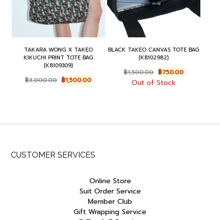
TAKARA WONG X TAKEO
BLACK TAKEO CANVAS TOTE BAG
KIKUCHI PRINT TOTE BAG
(K8102982)
(K8109309)
Original
Current
฿
1,500.00
฿
750.00
Original
Current
price
price
฿
3,000.00
฿
1,500.00
Out of Stock
price
price
was:
is:
was:
is:
฿1,500.00.
฿750.00.
฿3,000.00.
฿1,500.00.
CUSTOMER SERVICES
Online Store
Suit Order Service
Member Club
Gift Wrapping Service