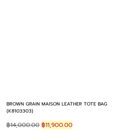
BROWN GRAIN MAISON LEATHER TOTE BAG
(K8103303)
Original
Current
฿
14,000.00
฿
11,900.00