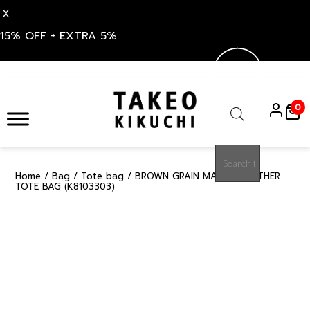
X
15% OFF + EXTRA 5%
Skip
to
0
content
Products
search
Home
/
Bag
/
Tote bag
/ BROWN GRAIN MAISON LEATHER
15%
TOTE BAG (K8103303)