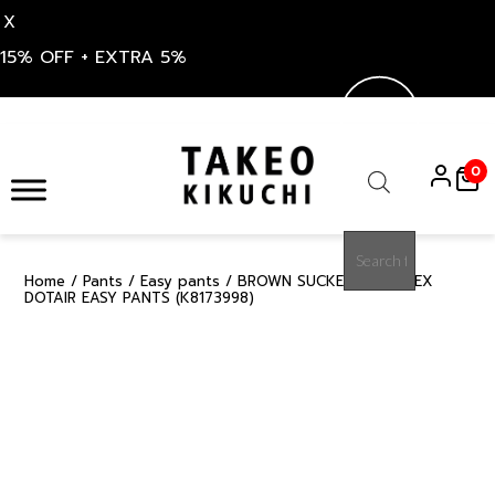
X
15% OFF + EXTRA 5%
Skip
to
0
content
Products
search
Home
/
Pants
/
Easy pants
/ BROWN SUCKER PRIMEFLEX
50%
DOTAIR EASY PANTS (K8173998)