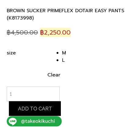
BROWN SUCKER PRIMEFLEX DOTAIR EASY PANTS
(K8173998)
Original
Current
฿
4,500.00
฿
2,250.00
price
price
was:
is:
M
size
฿4,500.00.
฿2,250.00.
L
Clear
BROWN
SUCKER
PRIMEFLEX
DOTAIR
ADD TO CART
EASY
PANTS
(K8173998)
quantity