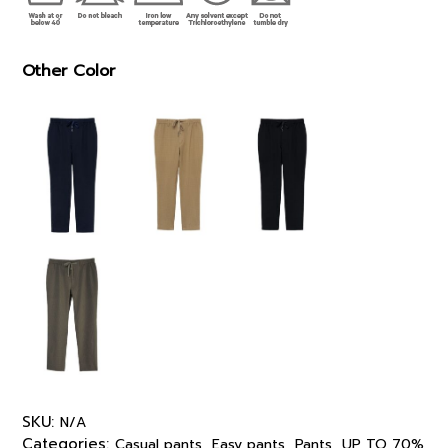
Other Color
SKU:
N/A
Categories:
,
,
,
Casual pants
Easy pants
Pants
UP TO 70%