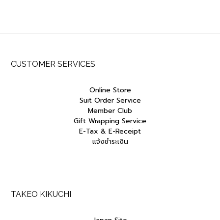
฿4,500.00.
฿3,825.00.
฿4,000.00.
฿3,400.00.
CUSTOMER SERVICES
Online Store
Suit Order Service
Member Club
Gift Wrapping Service
E-Tax & E-Receipt
แจ้งชำระเงิน
TAKEO KIKUCHI