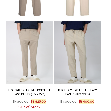
BEIGE WRINKLES FREE POLYESTER
BEIGE DRY TWEED-LIKE EASY
EASY PANTS (K8172501)
PANTS (K8173995)
Original
Current
Original
Current
฿
4,500.00
฿
3,825.00
฿
4,000.00
฿
3,400.00
price
price
price
price
Out of Stock
was:
is:
was:
is: