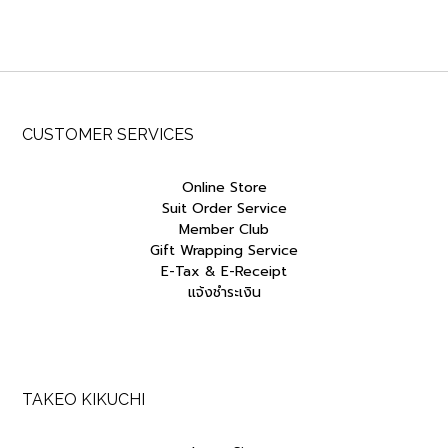
price
price
was:
is:
฿4,000.00.
฿2,000.00
CUSTOMER SERVICES
Online Store
Suit Order Service
Member Club
Gift Wrapping Service
E-Tax & E-Receipt
แจ้งชำระเงิน
TAKEO KIKUCHI