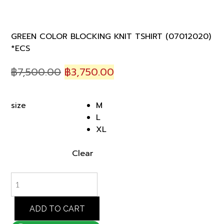
GREEN COLOR BLOCKING KNIT TSHIRT (07012020)
*ECS
Original
Current
฿
7,500.00
฿
3,750.00
price
price
was:
is:
M
size
฿7,500.00.
฿3,750.00.
L
XL
Clear
GREEN
COLOR
BLOCKING
KNIT
ADD TO CART
TSHIRT