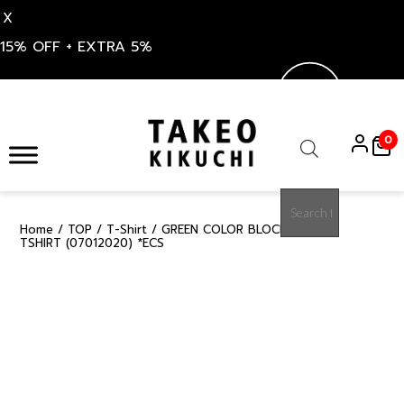
X
15% OFF + EXTRA 5%
Skip
to
0
content
Products
search
Home
/
TOP
/
T-Shirt
/ GREEN COLOR BLOCKING KNIT
50%
TSHIRT (07012020) *ECS