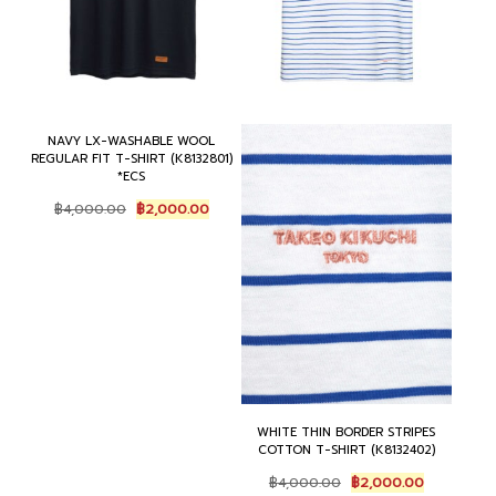
NAVY LX-WASHABLE WOOL
REGULAR FIT T-SHIRT (K8132801)
*ECS
Original
Current
฿
4,000.00
฿
2,000.00
price
price
was:
is:
฿4,000.00.
฿2,000.00.
WHITE THIN BORDER STRIPES
COTTON T-SHIRT (K8132402)
Original
Current
฿
4,000.00
฿
2,000.00