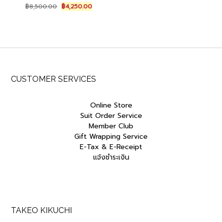
Original
Current
฿
8,500.00
฿
4,250.00
price
price
was:
is:
฿8,500.00.
฿4,250.00.
CUSTOMER SERVICES
Online Store
Suit Order Service
Member Club
Gift Wrapping Service
E-Tax & E-Receipt
แจ้งชำระเงิน
TAKEO KIKUCHI