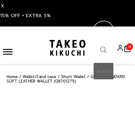
X
15% OFF + EXTRA 5%
Skip
to
0
content
Products
search
Home
/
Wallet/Card case
/
Short Wallet
/ GREEN STANDARD
50%
SOFT LEATHER WALLET (G8701275)