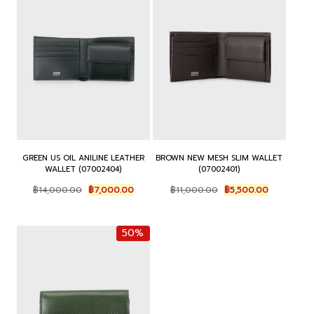
GREEN US OIL ANILINE LEATHER
BROWN NEW MESH SLIM WALLET
WALLET (07002404)
(07002401)
Original
Current
Original
Current
฿
14,000.00
฿
7,000.00
฿
11,000.00
฿
5,500.00
price
price
price
price
was:
is:
was:
is:
฿14,000.00.
฿7,000.00.
฿11,000.00.
฿5,500.00.
50%