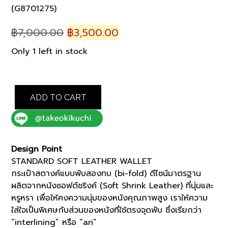
(G8701275)
Original
Current
฿
7,000.00
฿
3,500.00
price
price
Only 1 left in stock
was:
is:
฿7,000.00.
฿3,500.00.
GREEN
ADD TO CART
STANDARD
SOFT
LEATHER
WALLET
(G8701275)
Design Point
quantity
STANDARD SOFT LEATHER WALLET
กระเป๋าสตางค์แบบพับสองทบ (bi-fold) ดีไซน์มาตรฐาน
ผลิตจากหนังซอฟต์ชริงค์ (Soft Shrink Leather) ที่นุ่มและ
หรูหรา เพื่อให้คงความนุ่มของหนังคุณภาพสูง เราให้ความ
ใส่ใจเป็นพิเศษกับส่วนของหนังที่ใช้ตรงจุดพับ ซึ่งเรียกว่า
“interlining” หรือ “ari”