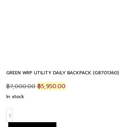
GREEN WRP UTILITY DAILY BACKPACK (G8701360)
Original
Current
฿
7,000.00
฿
5,950.00
price
price
In stock
was:
is:
฿7,000.00.
฿5,950.00.
GREEN
WRP
UTILITY