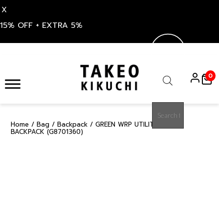
X
15% OFF + EXTRA 5%
Skip
to
0
content
Products
search
Home
/
Bag
/
Backpack
/ GREEN WRP UTILITY DAILY
15%
BACKPACK (G8701360)