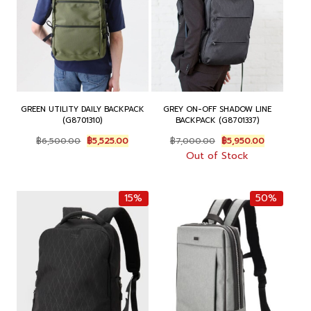
GREEN UTILITY DAILY BACKPACK
GREY ON-OFF SHADOW LINE
(G8701310)
BACKPACK (G8701337)
Original
Current
Original
Current
฿
6,500.00
฿
5,525.00
฿
7,000.00
฿
5,950.00
price
price
price
price
Out of Stock
was:
is:
was:
is:
฿6,500.00.
฿5,525.00.
฿7,000.00.
฿5,950.00.
15%
50%