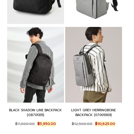
BLACK SHADOW LINE BACKPACK
LIGHT GREY HERRINGBONE
(G8701335)
BACKPACK (07009303)
Original
Current
Original
Current
฿
7,000.00
฿
5,950.00
฿
12,500.00
฿
10,625.00
price
price
price
price
was:
is:
was:
is: