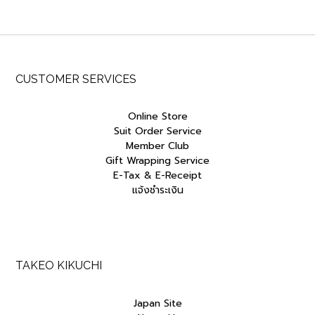
฿7,000.00.
฿5,950.00.
฿12,500.00.
฿10,625.00
CUSTOMER SERVICES
Online Store
Suit Order Service
Member Club
Gift Wrapping Service
E-Tax & E-Receipt
แจ้งชำระเงิน
TAKEO KIKUCHI
Japan Site