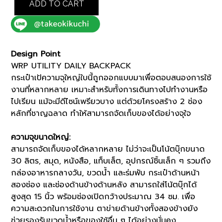
ADD TO CART
DAILY
BACKPACK
(G8701360)
quantity
Design Point
WRP UTILITY DAILY BACKPACK
กระเป๋าเป้ความจุใหญ่ใบนี้ถูกออกแบบมาเพื่อตอบสนองการใช้
งานที่หลากหลาย เหมาะสำหรับทั้งการเดินทางไปทำงานหรือ
ไปเรียน แม้จะมีดีไซน์เพรียวบาง แต่ด้วยโครงสร้าง 2 ช่อง
หลักที่ชาญฉลาด ทำให้สามารถจัดเก็บของได้อย่างจุใจ
ความจุขนาดใหญ่:
สามารถจัดเก็บของได้หลากหลาย ไม่ว่าจะเป็นโน้ตบุ๊กขนาด
30 ลิตร, สมุด, หนังสือ, แท็บเล็ต, อุปกรณ์ชิ้นเล็ก ๆ รวมถึง
กล่องอาหารกลางวัน, ขวดน้ำ และร่มพับ กระเป๋าด้านหน้า
สองช่อง และช่องด้านข้างด้านหลัง สามารถใส่โน้ตบุ๊กได้
สูงสุด 15 นิ้ว พร้อมช่องเปิดกว้างประมาณ 34 ซม. เพื่อ
ความสะดวกในการใช้งาน ตาข่ายด้านข้างทั้งสองข้างยัง
ช่วยรองรับขวดน้ำหรือของใช้อื่น ๆ ได้อย่างมั่นคง