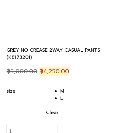
GREY NO CREASE 2WAY CASUAL PANTS
(K8173201)
Original
Current
฿
5,000.00
฿
4,250.00
price
price
was:
is:
M
size
฿5,000.00.
฿4,250.00.
L
Clear
GREY
NO