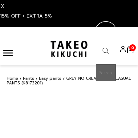
X
15% OFF + EXTRA 5%
Skip
to
0
content
Products
search
Home
/
Pants
/
Easy pants
/ GREY NO CREASE 2WAY CASUAL
15%
PANTS (K8173201)