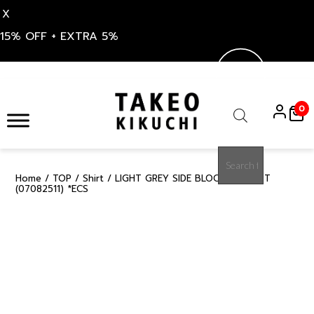
X
15% OFF + EXTRA 5%
Skip
to
0
content
Products
search
Home
/
TOP
/
Shirt
/ LIGHT GREY SIDE BLOCKING SHIRT
50%
(07082511) *ECS