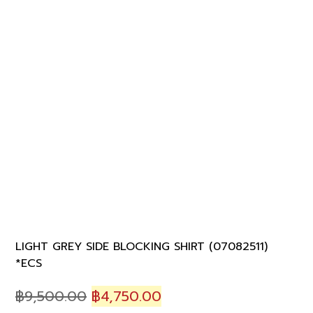
LIGHT GREY SIDE BLOCKING SHIRT (07082511)
*ECS
Original
Current
฿
9,500.00
฿
4,750.00