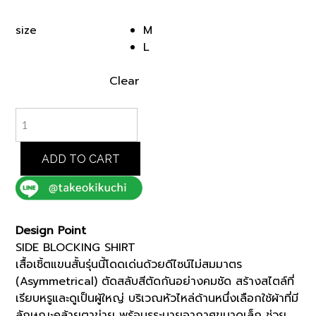
price
price
was:
is:
M
size
฿9,500.00.
฿4,750.00.
L
Clear
LIGHT
GREY
SIDE
BLOCKING
ADD TO CART
SHIRT
(07082511)
*ECS
quantity
Design Point
SIDE BLOCKING SHIRT
เสื้อเชิ้ตแขนสั้นรุ่นนี้โดดเด่นด้วยดีไซน์ไม่สมมาตร
(Asymmetrical) ตัดสลับสีตัดกันอย่างคมชัด สร้างสไตล์ที่
เรียบหรูและดูเป็นผู้ใหญ่ บริเวณหัวไหล่ด้านหนึ่งเลือกใช้ผ้าที่มี
ลักษณะคล้ายตาข่าย พร้อมรูระบายอากาศขนาดเล็ก ช่วย