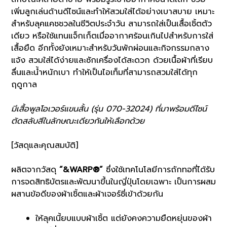
เพิ่มลูกเล่นด้านดีไซน์และทำให้สวมใส่ได้อย่างเบาสบาย เหมาะ
สำหรับลุคแคชชวลในชีวิตประจำวัน สามารถใส่เป็นเสื้อเชิ้ตตัว
เดียว หรือใช้แทนแจ็กเก็ตเมื่ออากาศร้อนเกินไปสำหรับการใส่
เสื้อยืด อีกทั้งยังเหมาะสำหรับวันพักผ่อนและกิจกรรมกลาง
แจ้ง สวมใส่ได้ง่ายและซักเครื่องได้สะดวก ด้วยเนื้อผ้าที่เรียบ
ลื่นและน้ำหนักเบา ทำให้เป็นไอเท็มที่สามารถสวมใส่ได้ทุก
ฤดูกาล
มีเสื้อพูลโอเวอร์แขนสั้น (รุ่น 070-32024) ที่มาพร้อมดีไซน์
ตัดสลับสีในลักษณะเดียวกันให้เลือกด้วย
[วัสดุและคุณสมบัติ]
ผลิตจากวัสดุ
“&WARP®”
ซึ่งใช้เทคโนโลยีการถักทอที่ได้รับ
การจดสิทธิบัตรและพัฒนาขึ้นในญี่ปุ่นโดยเฉพาะ เป็นการผสม
ผสานข้อดีของผ้าเชิ้ตและผ้าเจอร์ซี่เข้าด้วยกัน
ให้ลุคเนี้ยบแบบผ้าเชิ้ต แต่ยังคงความยืดหยุ่นของผ้า