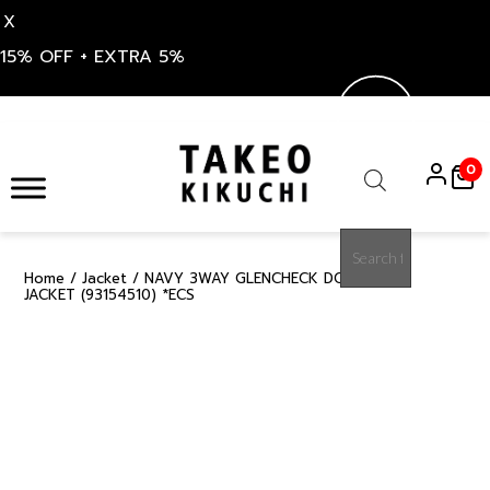
X
15% OFF + EXTRA 5%
Skip
to
0
content
Products
search
Home
/
Jacket
/ NAVY 3WAY GLENCHECK DOWN LINER
30%
JACKET (93154510) *ECS