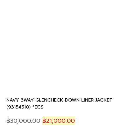
NAVY 3WAY GLENCHECK DOWN LINER JACKET
(93154510) *ECS
Original
Current
฿
30,000.00
฿
21,000.00
price
price