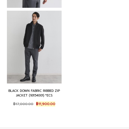
BLACK DOWN FABRIC RIBBED ZIP
JACKET (93154001) *ECS
Original
Current
฿
17,000.00
฿
11,900.00
price
price
was:
is:
฿17,000.00.
฿11,900.00.