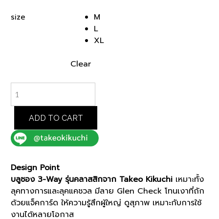
was:
is:
M
size
฿30,000.00.
฿21,000.00.
L
XL
Clear
NAVY
3WAY
GLENCHECK
DOWN
ADD TO CART
LINER
JACKET
(93154510)
*ECS
Design Point
quantity
บลูซอง 3-Way รุ่นคลาสสิกจาก Takeo Kikuchi
เหมาะทั้ง
ลุคทางการและลุคแคชวล มีลาย Glen Check โทนเงาที่ถัก
ด้วยแจ็คการ์ด ให้ความรู้สึกผู้ใหญ่ ดูสุภาพ เหมาะกับการใช้
งานได้หลายโอกาส