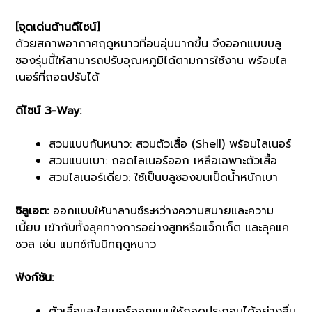
[จุดเด่นด้านดีไซน์]
ด้วยสภาพอากาศฤดูหนาวที่อบอุ่นมากขึ้น จึงออกแบบบลู
ซองรุ่นนี้ให้สามารถปรับอุณหภูมิได้ตามการใช้งาน พร้อมไล
เนอร์ที่ถอดปรับได้
ดีไซน์ 3-Way:
สวมแบบกันหนาว: สวมตัวเสื้อ (Shell) พร้อมไลเนอร์
สวมแบบเบา: ถอดไลเนอร์ออก เหลือเฉพาะตัวเสื้อ
สวมไลเนอร์เดี่ยว: ใช้เป็นบลูซองขนเป็ดน้ำหนักเบา
ซิลูเอต:
ออกแบบให้บาลานซ์ระหว่างความสบายและความ
เนี้ยบ เข้ากับทั้งลุคทางการอย่างสูทหรือแจ็กเก็ต และลุคแค
ชวล เช่น แมทช์กับนิทฤดูหนาว
ฟังก์ชัน:
ตัวเสื้อและไลเนอร์ออกแบบให้ถอดประกอบได้อย่างลื่น