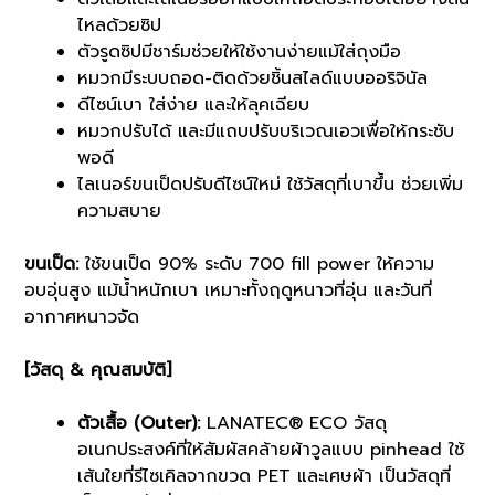
ไหลด้วยซิป
ตัวรูดซิปมีชาร์มช่วยให้ใช้งานง่ายแม้ใส่ถุงมือ
หมวกมีระบบถอด-ติดด้วยชิ้นสไลด์แบบออริจินัล
ดีไซน์เบา ใส่ง่าย และให้ลุคเฉียบ
หมวกปรับได้ และมีแถบปรับบริเวณเอวเพื่อให้กระชับ
พอดี
ไลเนอร์ขนเป็ดปรับดีไซน์ใหม่ ใช้วัสดุที่เบาขึ้น ช่วยเพิ่ม
ความสบาย
ขนเป็ด:
ใช้ขนเป็ด 90% ระดับ 700 fill power ให้ความ
อบอุ่นสูง แม้น้ำหนักเบา เหมาะทั้งฤดูหนาวที่อุ่น และวันที่
อากาศหนาวจัด
[วัสดุ & คุณสมบัติ]
ตัวเสื้อ (Outer):
LANATEC® ECO วัสดุ
อเนกประสงค์ที่ให้สัมผัสคล้ายผ้าวูลแบบ pinhead ใช้
เส้นใยที่รีไซเคิลจากขวด PET และเศษผ้า เป็นวัสดุที่