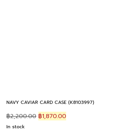
NAVY CAVIAR CARD CASE (K8103997)
Original
Current
฿
2,200.00
฿
1,870.00
price
price
In stock