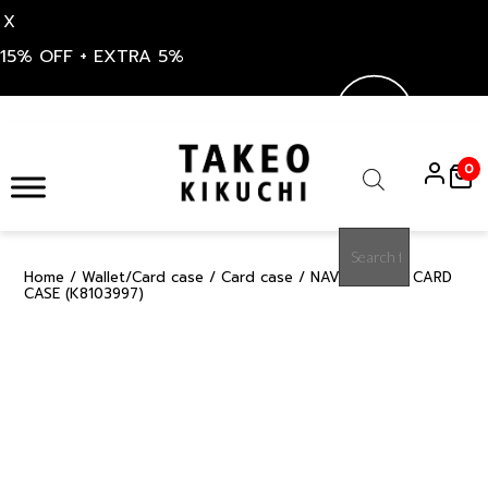
X
15% OFF + EXTRA 5%
Skip
to
0
content
Products
search
Home
/
Wallet/Card case
/
Card case
/ NAVY CAVIAR CARD
15%
CASE (K8103997)