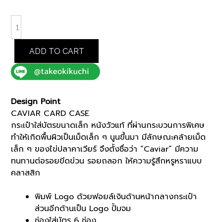
was:
is:
฿2,200.00.
฿1,870.00.
NAVY
CAVIAR
CARD
ADD TO CART
CASE
(K8103997)
quantity
Design Point
CAVIAR CARD CASE
กระเป๋าใส่บัตรขนาดเล็ก หนังวัวแท้ ที่ผ่านกระบวนการพิเศษ
ทำให้เกิดพื้นผิวเป็นเม็ดเล็ก ๆ นูนขึ้นมา มีลักษณะคล้ายเม็ด
เล็ก ๆ ของไข่ปลาคาเวียร์ จึงตั้งชื่อว่า “Caviar” มีความ
ทนทานต่อรอยขีดข่วน รอยถลอก ให้ความรู้สึกหรูหราแบบ
คลาสสิก
พิมพ์ Logo ด้วยฟอยล์เงินด้านหน้ากลางกระเป๋า
ส่วนอีกด้านเป็น Logo ปั้มจม
ช่องใส่บัตร 6 ช่อง