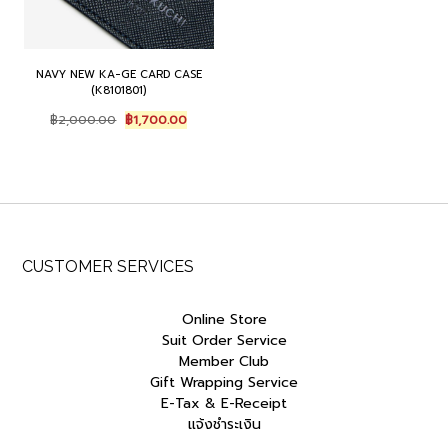
NAVY NEW KA-GE CARD CASE
(K8101801)
Original
Current
฿
2,000.00
฿
1,700.00
price
price
was:
is:
฿2,000.00.
฿1,700.00.
CUSTOMER SERVICES
Online Store
Suit Order Service
Member Club
Gift Wrapping Service
E-Tax & E-Receipt
แจ้งชำระเงิน