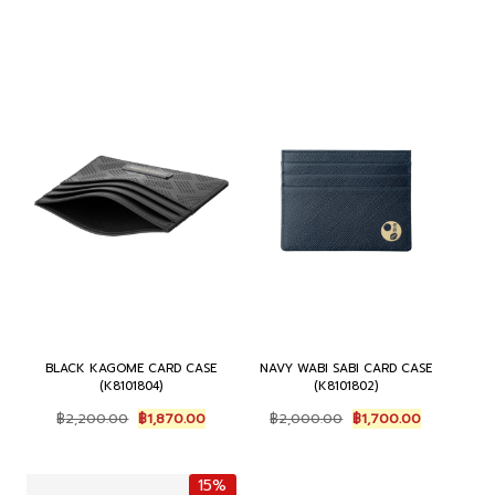
BLACK KAGOME CARD CASE
NAVY WABI SABI CARD CASE
(K8101804)
(K8101802)
Original
Current
Original
Current
฿
2,200.00
฿
1,870.00
฿
2,000.00
฿
1,700.00
price
price
price
price
was:
is:
was:
is:
฿2,200.00.
฿1,870.00.
฿2,000.00.
฿1,700.00.
15%