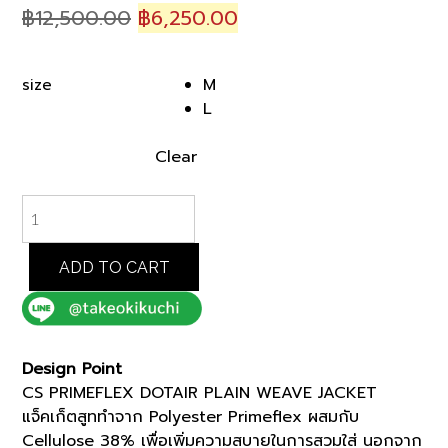
Original
Current
฿
12,500.00
฿
6,250.00
price
price
was:
is:
M
size
฿12,500.00.
฿6,250.00.
L
Clear
NAVY
CS
PRIMEFLEX
DOTAIR
ADD TO CART
PLAIN
WEAVE
JACKET
(K8149701)
Design Point
quantity
CS PRIMEFLEX DOTAIR PLAIN WEAVE JACKET
แจ็คเก็ตสูททำจาก Polyester Primeflex ผสมกับ
Cellulose 38% เพื่อเพิ่มความสบายในการสวมใส่ นอกจาก