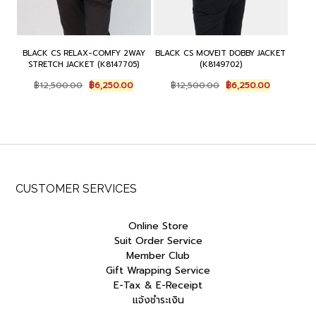
BLACK CS RELAX-COMFY 2WAY
BLACK CS MOVEIT DOBBY JACKET
STRETCH JACKET (K8147705)
(K8149702)
Original
Current
Original
Current
฿
12,500.00
฿
6,250.00
฿
12,500.00
฿
6,250.00
price
price
price
price
was:
is:
was:
is:
฿12,500.00.
฿6,250.00.
฿12,500.00.
฿6,250.00.
CUSTOMER SERVICES
Online Store
Suit Order Service
Member Club
Gift Wrapping Service
E-Tax & E-Receipt
แจ้งชำระเงิน