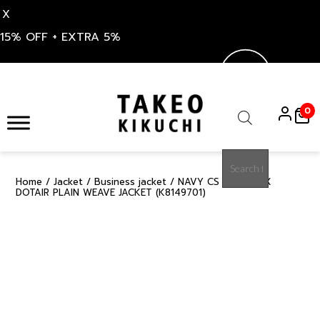
X
15% OFF + EXTRA 5%
Skip
to
0
content
Products
search
Home
/
Jacket
/
Business jacket
/ NAVY CS PRIMEFLEX
50%
DOTAIR PLAIN WEAVE JACKET (K8149701)