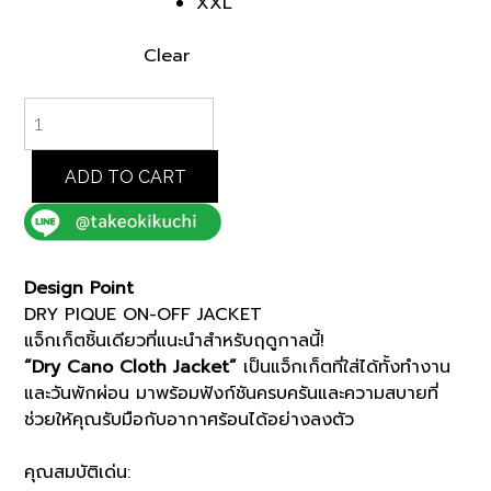
XXL
Clear
NAVY
DRY
PIQUE
ON-
ADD TO CART
OFF
JACKET
(93142018)
*ECS
Design Point
quantity
DRY PIQUE ON-OFF JACKET
แจ็กเก็ตชิ้นเดียวที่แนะนำสำหรับฤดูกาลนี้!
“Dry Cano Cloth Jacket”
เป็นแจ็กเก็ตที่ใส่ได้ทั้งทำงาน
และวันพักผ่อน มาพร้อมฟังก์ชันครบครันและความสบายที่
ช่วยให้คุณรับมือกับอากาศร้อนได้อย่างลงตัว
คุณสมบัติเด่น: