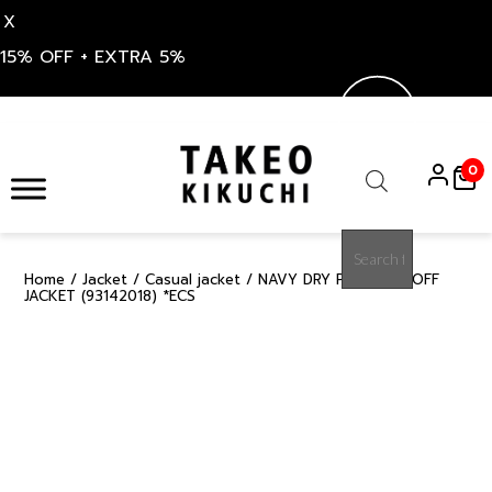
X
15% OFF + EXTRA 5%
Skip
to
0
content
Products
search
Home
/
Jacket
/
Casual jacket
/ NAVY DRY PIQUE ON-OFF
50%
JACKET (93142018) *ECS