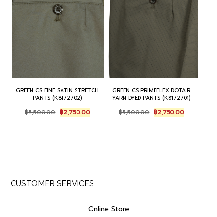
GREEN CS FINE SATIN STRETCH
GREEN CS PRIMEFLEX DOTAIR
PANTS (K8172702)
YARN DYED PANTS (K8172701)
Original
Current
Original
Current
฿
5,500.00
฿
2,750.00
฿
5,500.00
฿
2,750.00
price
price
price
price
was:
is:
was:
is:
฿5,500.00.
฿2,750.00.
฿5,500.00.
฿2,750.00.
CUSTOMER SERVICES
Online Store