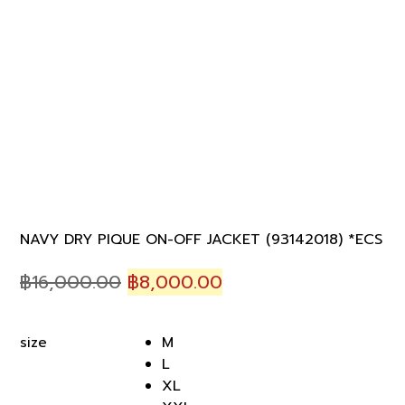
NAVY DRY PIQUE ON-OFF JACKET (93142018) *ECS
Original
Current
฿
16,000.00
฿
8,000.00
price
price
was:
is:
M
size
฿16,000.00.
฿8,000.00.
L
XL