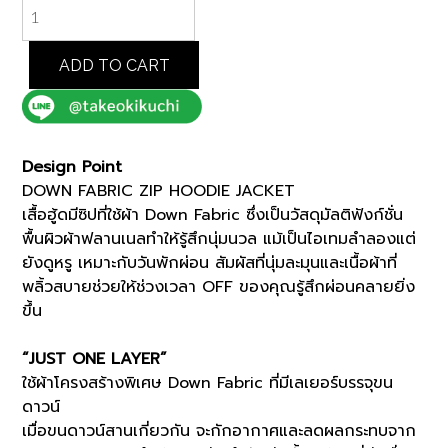
RED
DOWN
FABRIC
ZIP
ADD TO CART
HOODIE
JACKET
(93134501)
*ECS
Design Point
quantity
DOWN FABRIC ZIP HOODIE JACKET
เสื้อฮู้ดมีซิปที่ใช้ผ้า Down Fabric ซึ่งเป็นวัสดุมัลติฟังก์ชั่น
พื้นผิวผ้าฟลานเนลทำให้รู้สึกนุ่มนวล แม้เป็นไอเทมลำลองแต่
ยังดูหรู เหมาะกับวันพักผ่อน สัมผัสที่นุ่มละมุนและเนื้อผ้าที่
พลิ้วสบายช่วยให้ช่วงเวลา OFF ของคุณรู้สึกผ่อนคลายยิ่ง
ขึ้น
“JUST ONE LAYER”
ใช้ผ้าโครงสร้างพิเศษ Down Fabric ที่มีเลเยอร์บรรจุขน
ดาวน์
เมื่อขนดาวน์สานเกี่ยวกัน จะกักอากาศและลดผลกระทบจาก