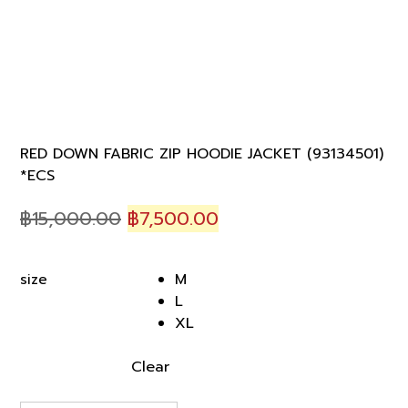
RED DOWN FABRIC ZIP HOODIE JACKET (93134501)
*ECS
Original
Current
฿
15,000.00
฿
7,500.00
price
price
was:
is:
M
size
฿15,000.00.
฿7,500.00.
L
XL
Clear