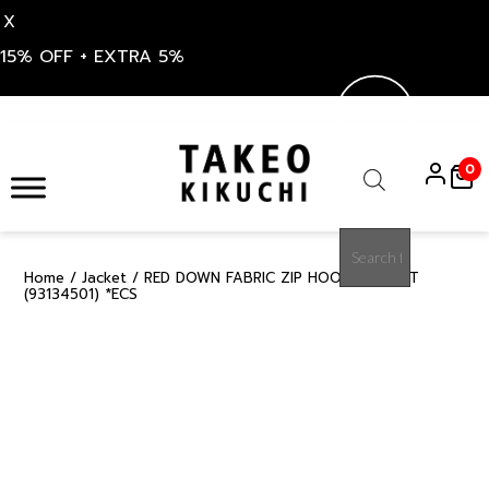
X
15% OFF + EXTRA 5%
Skip
to
0
content
Products
search
Home
/
Jacket
/ RED DOWN FABRIC ZIP HOODIE JACKET
50%
(93134501) *ECS