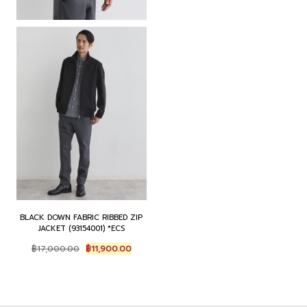
BLACK DOWN FABRIC RIBBED ZIP
JACKET (93154001) *ECS
Original
Current
฿
17,000.00
฿
11,900.00
price
price
was:
is:
฿17,000.00.
฿11,900.00.