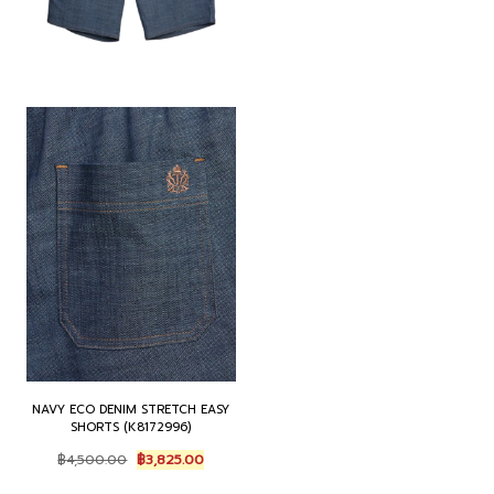
NAVY ECO DENIM STRETCH EASY
SHORTS (K8172996)
Original
Current
฿
4,500.00
฿
3,825.00
price
price