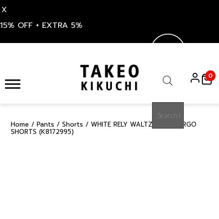
X
15% OFF + EXTRA 5%
Skip
to
0
content
Products
search
Home
/
Pants
/
Shorts
/ WHITE RELY WALTZ EASY CARGO
15%
SHORTS (K8172995)