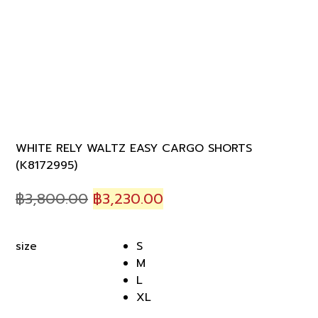
WHITE RELY WALTZ EASY CARGO SHORTS
(K8172995)
Original
Current
฿
3,800.00
฿
3,230.00
price
price
was:
is:
S
size
฿3,800.00.
฿3,230.00.
M
L
XL