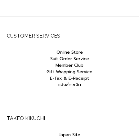
was:
is:
฿4,500.00.
฿3,825.00.
CUSTOMER SERVICES
Online Store
Suit Order Service
Member Club
Gift Wrapping Service
E-Tax & E-Receipt
แจ้งชำระเงิน
TAKEO KIKUCHI
Japan Site