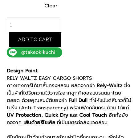
Clear
WHITE
RELY
WALTZ
EASY
ADD TO CART
CARGO
SHORTS
(K8172995)
quantity
Design Point
RELY WALTZ EASY CARGO SHORTS
กางเกงคาร์โก้ขาสั้นทรงหลวม ผลิตจากผ้า
Rely-Waltz
ซึ่ง
เป็นผ้าที่ได้รับความไว้วางใจจากลูกค้าของแบรนด์มาโดย
ตลอด ด้วยคุณสมบัติของผ้า
Full Dull
ทำให้แม้แต่สีขาวก็ไม่
โปร่ง (Anti-Transparency) พร้อมฟังก์ชันครบถ้วน ได้แก่
UV Protection, Quick Dry และ Cool Touch
อีกทั้งยัง
ทอจาก
เส้นด้ายรีไซเคิล
ที่เป็นมิตรต่อสิ่งแวดล้อม
ดีไซน์กระเป๋าด้านข้างมาพร้อมฝาปิดที่ซ่อนกระดุม เพื่อให้ดู