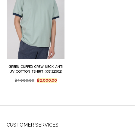
GREEN CUFFED CREW NECK ANTI
UV COTTON TSHIRT (K8132502)
Original
Current
฿
4,000.00
฿
2,000.00
price
price
was:
is:
฿4,000.00.
฿2,000.00.
CUSTOMER SERVICES