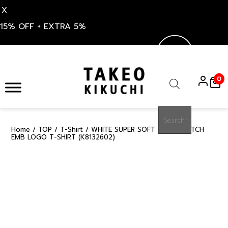
X
15% OFF + EXTRA 5%
Skip
to
0
content
Products
search
Home
/
TOP
/
T-Shirt
/ WHITE SUPER SOFT AND STRETCH
50%
EMB LOGO T-SHIRT (K8132602)