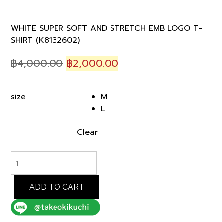
WHITE SUPER SOFT AND STRETCH EMB LOGO T-
SHIRT (K8132602)
Original
Current
฿
4,000.00
฿
2,000.00
price
price
was:
is:
M
size
฿4,000.00.
฿2,000.00.
L
Clear
WHITE
SUPER
SOFT
AND
ADD TO CART
STRETCH
EMB
LOGO