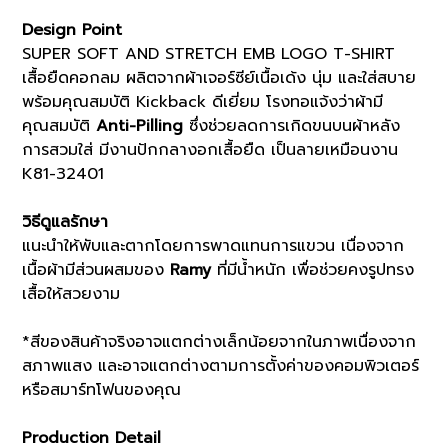
T-
Design Point
SHIRT
SUPER SOFT AND STRETCH EMB LOGO T-SHIRT
(K8132602)
quantity
เสื้อยืดคอกลม ผลิตจากผ้าเจอร์ซีย์เนื้อเด้ง นุ่ม และใส่สบาย
พร้อมคุณสมบัติ Kickback ดีเยี่ยม โรงทอแจ้งว่าผ้ามี
คุณสมบัติ
Anti-Pilling
ซึ่งช่วยลดการเกิดขนบนผ้าหลัง
การสวมใส่ มีงานปักกลางอกเสื้อยืด เป็นลายเหมือนงาน
K81-32401
วิธีดูแลรักษา
แนะนำให้พับและตากโดยการพาดแทนการแขวน เนื่องจาก
เนื้อผ้ามีส่วนผสมของ
Ramy
ที่มีน้ำหนัก เพื่อช่วยคงรูปทรง
เสื้อให้สวยงาม
*สีของสินค้าจริงอาจแตกต่างเล็กน้อยจากในภาพเนื่องจาก
สภาพแสง และอาจแตกต่างตามการตั้งค่าของคอมพิวเตอร์
หรือสมาร์ทโฟนของคุณ
Production Detail