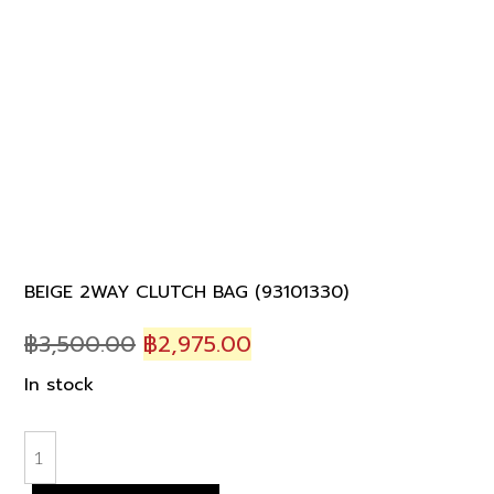
BEIGE 2WAY CLUTCH BAG (93101330)
Original
Current
฿
3,500.00
฿
2,975.00
price
price
In stock
was:
is:
฿3,500.00.
฿2,975.00.
BEIGE
2WAY