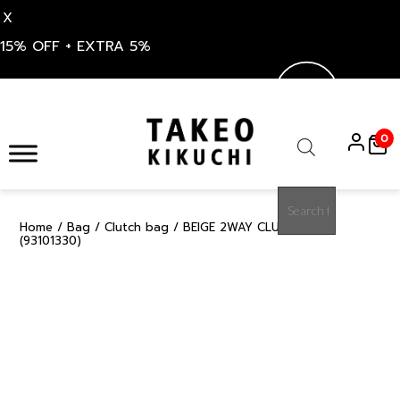
X
15% OFF + EXTRA 5%
Skip
to
0
content
Products
search
Home
/
Bag
/
Clutch bag
/ BEIGE 2WAY CLUTCH BAG
15%
(93101330)