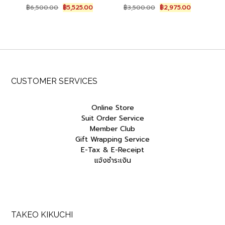
Original
Current
Original
Current
฿
6,500.00
฿
5,525.00
฿
3,500.00
฿
2,975.00
price
price
price
price
was:
is:
was:
is:
฿6,500.00.
฿5,525.00.
฿3,500.00.
฿2,975.00.
CUSTOMER SERVICES
Online Store
Suit Order Service
Member Club
Gift Wrapping Service
E-Tax & E-Receipt
แจ้งชำระเงิน
TAKEO KIKUCHI