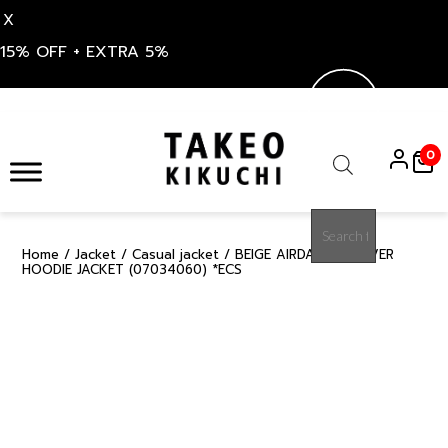
X
15% OFF + EXTRA 5%
Skip
to
0
content
Products
search
Home
/
Jacket
/
Casual jacket
/ BEIGE AIRDAN PULLOVER
50%
HOODIE JACKET (07034060) *ECS