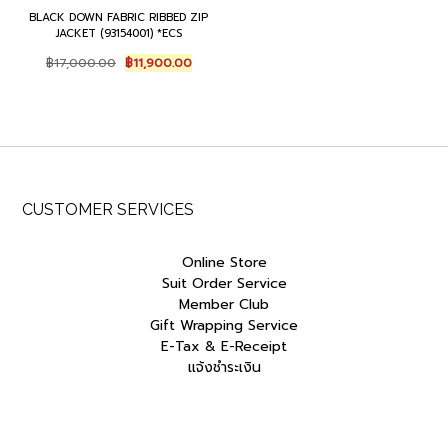
BLACK DOWN FABRIC RIBBED ZIP
JACKET (93154001) *ECS
Original
Current
฿
17,000.00
฿
11,900.00
price
price
was:
is:
฿17,000.00.
฿11,900.00.
CUSTOMER SERVICES
Online Store
Suit Order Service
Member Club
Gift Wrapping Service
E-Tax & E-Receipt
แจ้งชำระเงิน