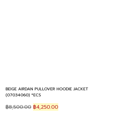
BEIGE AIRDAN PULLOVER HOODIE JACKET
(07034060) *ECS
Original
Current
฿
8,500.00
฿
4,250.00