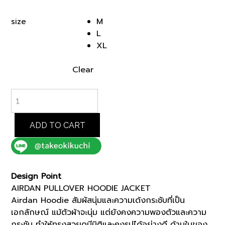
price
price
was:
is:
M
size
฿8,500.00.
฿4,250.00.
L
XL
Clear
BEIGE
AIRDAN
PULLOVER
HOODIE
ADD TO CART
JACKET
(07034060)
*ECS
quantity
Design Point
AIRDAN PULLOVER HOODIE JACKET
Airdan Hoodie สัมผัสนุ่มและความเด้งกระชับที่เป็น
เอกลักษณ์ แม้ตัวผ้าจะนุ่ม แต่ยังคงความพองตัวและความ
กระชับ ทำให้ทรงสวยดูมีมิติและคงรูปได้อย่างดี ด้านในของ