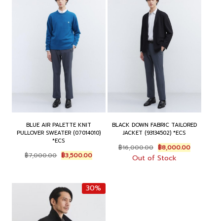
BLUE AIR PALETTE KNIT
BLACK DOWN FABRIC TAILORED
PULLOVER SWEATER (07014010)
JACKET (93134502) *ECS
*ECS
Original
Current
฿
16,000.00
฿
8,000.00
Original
Current
price
price
฿
7,000.00
฿
3,500.00
Out of Stock
price
price
was:
is:
was:
is:
฿16,000.00.
฿8,000.00
฿7,000.00.
฿3,500.00.
30%