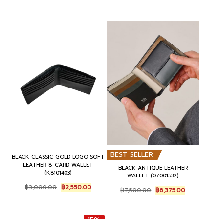
BEST SELLER
BLACK CLASSIC GOLD LOGO SOFT
LEATHER 8-CARD WALLET
BLACK ANTIQUE LEATHER
(K8101403)
WALLET (07001532)
Original
Current
฿
3,000.00
฿
2,550.00
Original
Current
฿
7,500.00
฿
6,375.00
price
price
price
price
was:
is:
was:
is:
฿3,000.00.
฿2,550.00.
฿7,500.00.
฿6,375.00.