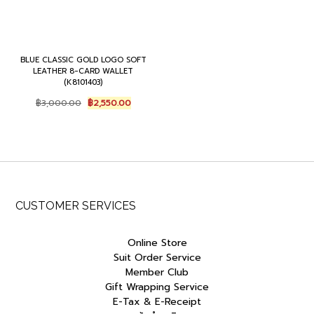
BLUE CLASSIC GOLD LOGO SOFT
LEATHER 8-CARD WALLET
(K8101403)
Original
Current
฿
3,000.00
฿
2,550.00
price
price
was:
is:
฿3,000.00.
฿2,550.00.
CUSTOMER SERVICES
Online Store
Suit Order Service
Member Club
Gift Wrapping Service
E-Tax & E-Receipt