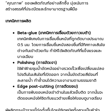
“คุณภาพ” ของผลิตภัณฑ์อย่างลึกซึ้ง มุ่งเน้นการ
สร้างสรรค์ที่ประณีตและรักษามาตรฐานฝีมือ
เทคนิคการผลิต
Beta-glue (เทคนิคการเชื่อมด้วยกาวเบต้า)
:
เทคนิคพิเศษในการเชื่อมชิ้นหนังที่ถูกตัดบางประมาณ
0.5 มม. โดยการเชื่อมชิ้นหนังสองชิ้นที่มีทิศทางเส้นใย
ต่างกันเข้าด้วยกัน ทำให้ได้ผลิตภัณฑ์ที่แข็งแรงและ
บางเฉียบ
Polishing (การขัดเงา)
:
ใช้ผ้าฝ้ายชุบน้ำขัดหนังอย่างรวดเร็วเพื่อเปลี่ยนแปลง
โปรตีนในเส้นใยที่เปิดออก จากนั้นขัดด้วยสีย้อมที่
ละลายน้ำ ทำซ้ำจนได้ความเงางามตามธรรมชาติ
Edge post-cutting (การตัดขอบ)
:
เป็นการพับขอบหนังเข้าด้านในแล้วเย็บติด จากนั้นจะ
ตัดขอบหนังให้ชิดกับแนวด้ายเพื่อให้ขอบดูบางเรียบ
ผู้ผลิตกระเป๋ารายนี้ก่อตั้งขึ้นโดยใช้เทคนิคทั้งสามเป็นหัวใจ