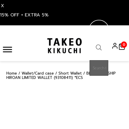
X
15% OFF + EXTRA 5%
Skip
to
0
content
Products
search
Home
/
Wallet/Card case
/
Short Wallet
/ BEIGE FLAGSHIP
50%
HIROAN LIMITED WALLET (93108411) *ECS