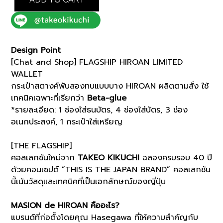
FLAGSHIP
HIROAN
LIMITED
WALLET
(93108411)
Design Point
*ECS
[Chat and Shop] FLAGSHIP HIROAN LIMITED
quantity
WALLET
กระเป๋าสตางค์พับสองทบแบบบาง HIROAN ผลิตตามสั่ง ใช้
เทคนิคเฉพาะที่เรียกว่า
Beta-glue
*รายละเอียด: 1 ช่องใส่ธนบัตร, 4 ช่องใส่บัตร, 3 ช่อง
อเนกประสงค์, 1 กระเป๋าใส่เหรียญ
[THE FLAGSHIP]
คอลเลกชันใหม่จาก
TAKEO KIKUCHI
ฉลองครบรอบ 40 ปี
ด้วยคอนเซปต์ “THIS IS THE JAPAN BRAND” คอลเลกชัน
นี้เน้นวัสดุและเทคนิคที่เป็นเอกลักษณ์ของญี่ปุ่น
MASION de HIROAN คืออะไร?
แบรนด์ที่ก่อตั้งโดยคุณ Hasegawa ที่ให้ความสำคัญกับ