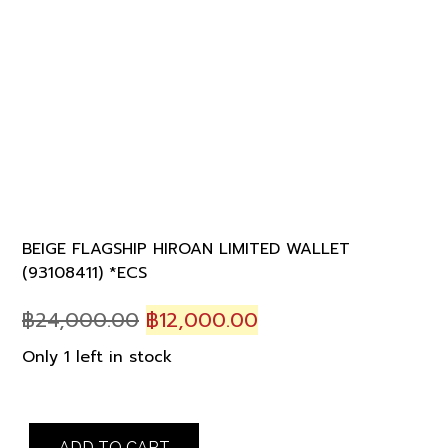
BEIGE FLAGSHIP HIROAN LIMITED WALLET
(93108411) *ECS
Original
Current
฿
24,000.00
฿
12,000.00
price
price
Only 1 left in stock
was:
is:
฿24,000.00.
฿12,000.00.
BEIGE
ADD TO CART