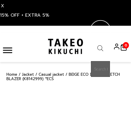
X
15% OFF + EXTRA 5%
Skip
to
0
content
Products
search
Home
/
Jacket
/
Casual jacket
/ BEIGE ECO DENIM STRETCH
15%
BLAZER (K8142999) *ECS