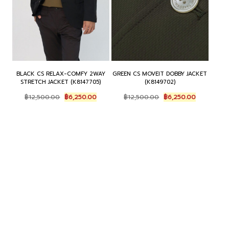
BLACK CS RELAX-COMFY 2WAY
GREEN CS MOVEIT DOBBY JACKET
STRETCH JACKET (K8147705)
(K8149702)
Original
Current
Original
Current
฿
12,500.00
฿
6,250.00
฿
12,500.00
฿
6,250.00
price
price
price
price
was:
is:
was:
is:
฿12,500.00.
฿6,250.00.
฿12,500.00.
฿6,250.00.
15%