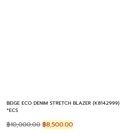
BEIGE ECO DENIM STRETCH BLAZER (K8142999)
*ECS
Original
Current
฿
10,000.00
฿
8,500.00
price
price