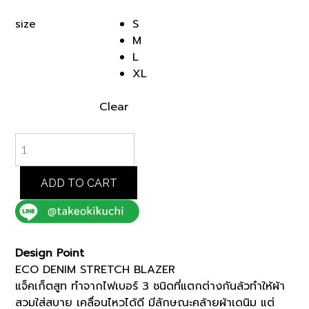
was:
is:
S
size
฿10,000.00.
฿8,500.00.
M
L
XL
Clear
BEIGE
ECO
DENIM
STRETCH
ADD TO CART
BLAZER
(K8142999)
*ECS
quantity
Design Point
ECO DENIM STRETCH BLAZER
แจ็คเก็ตสูท ทำจากไฟเบอร์ 3 ชนิดที่แตกต่างกันล้วทำให้ผ้า
สวมใส่สบาย เคลื่อนไหวได้ดี มีลักษณะคล้ายผ้าเดนิม แต่