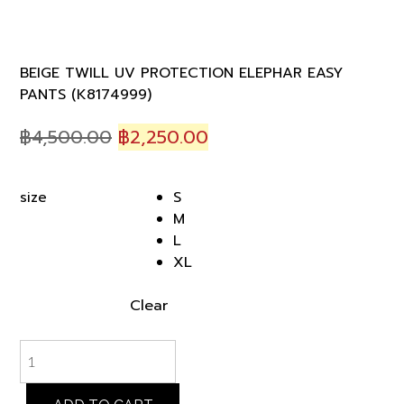
BEIGE TWILL UV PROTECTION ELEPHAR EASY
PANTS (K8174999)
Original
Current
฿
4,500.00
฿
2,250.00
price
price
was:
is:
S
size
฿4,500.00.
฿2,250.00.
M
L
XL
Clear
BEIGE
TWILL
UV