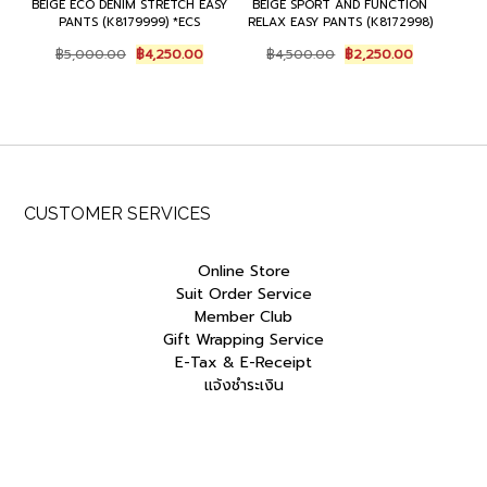
BEIGE ECO DENIM STRETCH EASY
BEIGE SPORT AND FUNCTION
PANTS (K8179999) *ECS
RELAX EASY PANTS (K8172998)
Original
Current
Original
Current
฿
5,000.00
฿
4,250.00
฿
4,500.00
฿
2,250.00
price
price
price
price
was:
is:
was:
is:
฿5,000.00.
฿4,250.00.
฿4,500.00.
฿2,250.00.
CUSTOMER SERVICES
Online Store
Suit Order Service
Member Club
Gift Wrapping Service
E-Tax & E-Receipt
แจ้งชำระเงิน