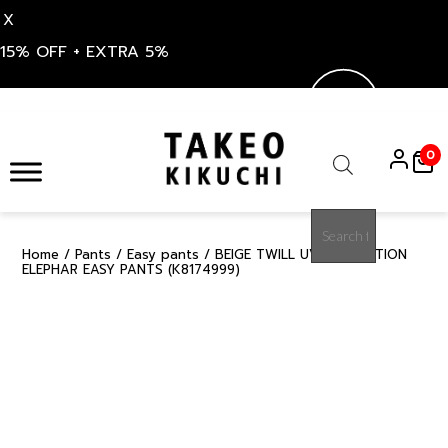
X
15% OFF + EXTRA 5%
Skip
to
0
content
Products
search
Home
/
Pants
/
Easy pants
/ BEIGE TWILL UV PROTECTION
50%
ELEPHAR EASY PANTS (K8174999)