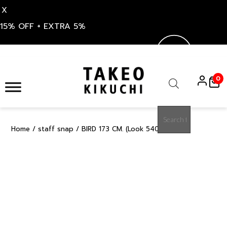
X
15% OFF + EXTRA 5%
Skip
to
0
content
Products
search
Home
/
staff snap
/ BIRD 173 CM. (Look 54047)
15%