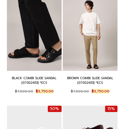
BLACK COMBI SLIDE SANDAL
BROWN COMBI SLIDE SANDAL
(07002653) *ECS
(07002653) *ECS
Original
Current
Original
Current
฿
7,500.00
฿
3,750.00
฿
7,500.00
฿
3,750.00
price
price
price
price
was:
is:
was:
is:
฿7,500.00.
฿3,750.00.
฿7,500.00.
฿3,750.00.
50%
15%