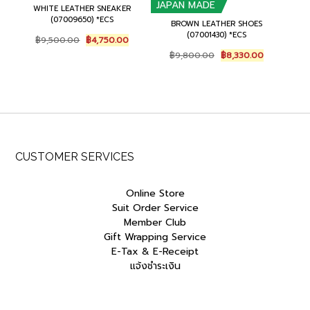
JAPAN MADE
WHITE LEATHER SNEAKER
(07009650) *ECS
BROWN LEATHER SHOES
(07001430) *ECS
Original
Current
฿
9,500.00
฿
4,750.00
price
price
Original
Current
฿
9,800.00
฿
8,330.00
was:
is:
price
price
฿9,500.00.
฿4,750.00.
was:
is:
฿9,800.00.
฿8,330.00.
CUSTOMER SERVICES
Online Store
Suit Order Service
Member Club
Gift Wrapping Service
E-Tax & E-Receipt
แจ้งชำระเงิน