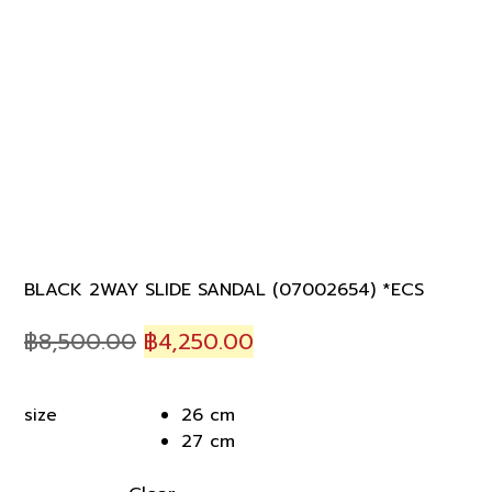
BLACK 2WAY SLIDE SANDAL (07002654) *ECS
Original
Current
฿
8,500.00
฿
4,250.00
price
price
was:
is:
26 cm
size
฿8,500.00.
฿4,250.00.
27 cm