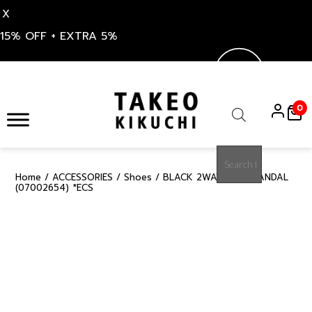
X
15% OFF + EXTRA 5%
Skip
to
0
content
Products
search
Home
/
ACCESSORIES
/
Shoes
/ BLACK 2WAY SLIDE SANDAL
30%
(07002654) *ECS