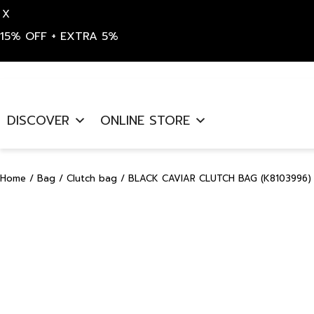
X
15% OFF + EXTRA 5%
Skip
to
DISCOVER
ONLINE STORE
content
Home
/
Bag
/
Clutch bag
/ BLACK CAVIAR CLUTCH BAG (K8103996)