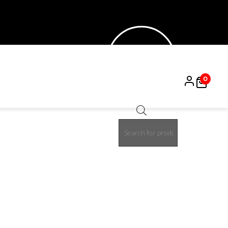
0
Products
15%
search