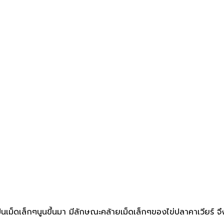
วเป็นเม็ดเล็กๆนูนขึ้นมา มีลักษณะคล้ายเม็ดเล็กๆของไข่ปลาคาเวียร