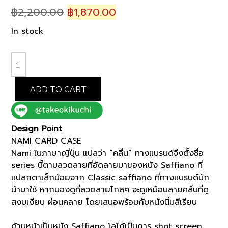
Original
Current
฿
2,200.00
฿
1,870.00
price
price
In stock
was:
is:
฿2,200.00.
฿1,870.00.
BLACK
NAMI
CARD
ADD TO CART
CASE
(K8104997)
quantity
Design Point
NAMI CARD CASE
Nami ในภาษาญี่ปุ่น แปลว่า “คลื่น” ทางแบรนด์จึงตั้งชื่อ
series นี้ตามลวดลายที่อัดลายมาของหนัง Saffiano ที่
แปลกตาเล็กน้อยจาก Classic saffiano ที่ทางแบรนด์มัก
นำมาใช้ หากมองดูที่ลวดลายไกลๆ จะดูเหมือนลายคลื่นที่ดู
สงบเงียบ ผ่อนคลาย โดยเสนอพร้อมกับหนังนิ่มสีเรียบ
ด้านหน้าเป็นหนัง Saffiano โลโก้เป็นการ shot screen