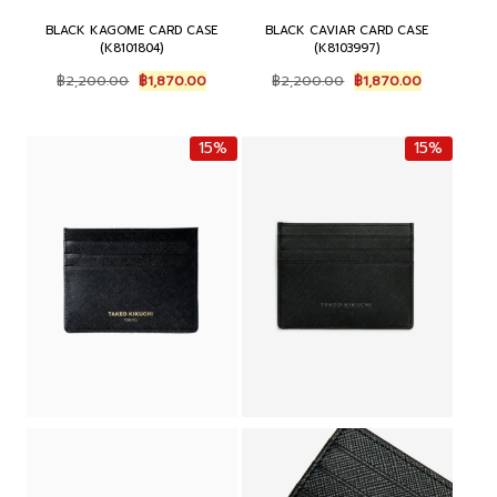
BLACK KAGOME CARD CASE
BLACK CAVIAR CARD CASE
(K8101804)
(K8103997)
Original
Current
Original
Current
฿
2,200.00
฿
1,870.00
฿
2,200.00
฿
1,870.00
price
price
price
price
was:
is:
was:
is:
฿2,200.00.
฿1,870.00.
฿2,200.00.
฿1,870.00.
15%
15%