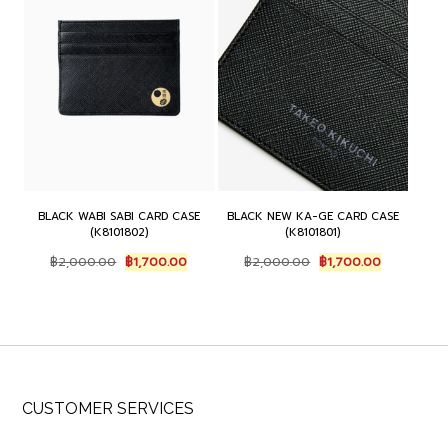
BLACK WABI SABI CARD CASE
BLACK NEW KA-GE CARD CASE
(K8101802)
(K8101801)
Original
Current
Original
Current
฿
2,000.00
฿
1,700.00
฿
2,000.00
฿
1,700.00
price
price
price
price
was:
is:
was:
is:
฿2,000.00.
฿1,700.00.
฿2,000.00.
฿1,700.00.
CUSTOMER SERVICES