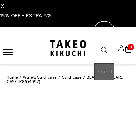
X
15% OFF + EXTRA 5%
Skip
to
0
content
Products
search
Home
/
Wallet/Card case
/
Card case
/ BLACK NAMI CARD
15%
CASE (K8104997)