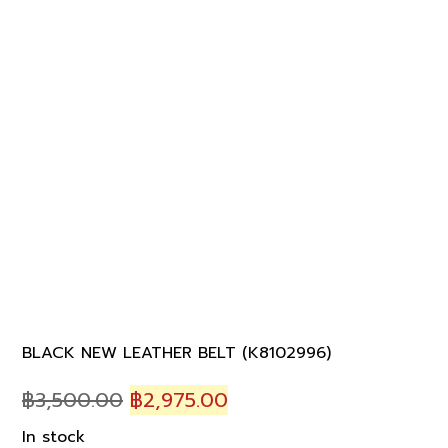
BLACK NEW LEATHER BELT (K8102996)
Original
Current
฿
3,500.00
฿
2,975.00
price
price
In stock