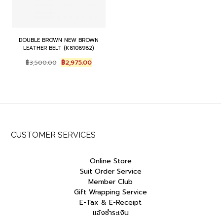
DOUBLE BROWN NEW BROWN
LEATHER BELT (K8108982)
Original
Current
฿
3,500.00
฿
2,975.00
price
price
was:
is:
฿3,500.00.
฿2,975.00.
CUSTOMER SERVICES
Online Store
Suit Order Service
Member Club
Gift Wrapping Service
E-Tax & E-Receipt
แจ้งชำระเงิน