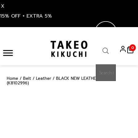
X
15% OFF + EXTRA 5%
Skip
to
0
content
Products
search
Home
/
Belt
/
Leather
/ BLACK NEW LEATHER BELT
15%
(K8102996)