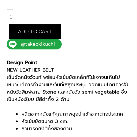
was:
is:
฿3,500.00.
฿2,975.00.
BLACK
NEW
LEATHER
ADD TO CART
BELT
(K8102996)
quantity
Design Point
NEW LEATHER BELT
เข็มขัดหนังวัวแท้ พร้อมหัวเข็มขัดเหล็กที่ไม่เงาจนเกินไป
เหมาะแก่การทำงานและวันที่ใส่สูทประชุม ออกแบบโดยการใช้
หนังวัวพิมพ์ลาย Stone และหนังวัว semi vegetable ซึ่ง
เป็นหนังเรียบ มีสีดำทั้ง 2 ด้าน
ผลิตจากหนังแท้คุณภาพสูงนำเข้าจากต่างประเทศ
หัวเข็มขัดขนาด 3 cm.
สามารถใช้ได้ทั้งสองด้าน