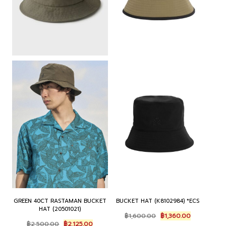
GREEN 40CT RASTAMAN BUCKET
BUCKET HAT (K8102984) *ECS
HAT (20501021)
Original
Current
฿
1,600.00
฿
1,360.00
Original
Current
price
price
฿
2,500.00
฿
2,125.00