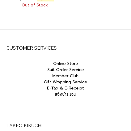
price
price
was:
is:
Out of Stock
was:
is:
฿1,600.00.
฿1,360.00.
฿2,500.00.
฿2,125.00.
CUSTOMER SERVICES
Online Store
Suit Order Service
Member Club
Gift Wrapping Service
E-Tax & E-Receipt
แจ้งชำระเงิน
TAKEO KIKUCHI