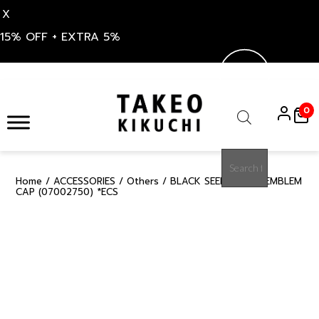
X
15% OFF + EXTRA 5%
Skip
to
0
content
Products
search
Home
/
ACCESSORIES
/
Others
/ BLACK SEERSUCKER EMBLEM
30%
CAP (07002750) *ECS