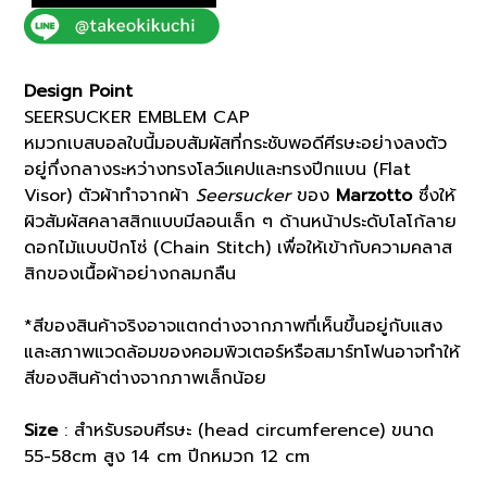
EMBLEM
CAP
(07002750)
*ECS
Design Point
quantity
SEERSUCKER EMBLEM CAP
หมวกเบสบอลใบนี้มอบสัมผัสที่กระชับพอดีศีรษะอย่างลงตัว
อยู่กึ่งกลางระหว่างทรงโลว์แคปและทรงปีกแบน (Flat
Visor) ตัวผ้าทำจากผ้า
Seersucker
ของ
Marzotto
ซึ่งให้
ผิวสัมผัสคลาสสิกแบบมีลอนเล็ก ๆ ด้านหน้าประดับโลโก้ลาย
ดอกไม้แบบปักโซ่ (Chain Stitch) เพื่อให้เข้ากับความคลาส
สิกของเนื้อผ้าอย่างกลมกลืน
*สีของสินค้าจริงอาจแตกต่างจากภาพที่เห็นขึ้นอยู่กับแสง
และสภาพแวดล้อมของคอมพิวเตอร์หรือสมาร์ทโฟนอาจทำให้
สีของสินค้าต่างจากภาพเล็กน้อย
Size
: สำหรับรอบศีรษะ (head circumference) ขนาด
55-58cm สูง 14 cm ปีกหมวก 12 cm