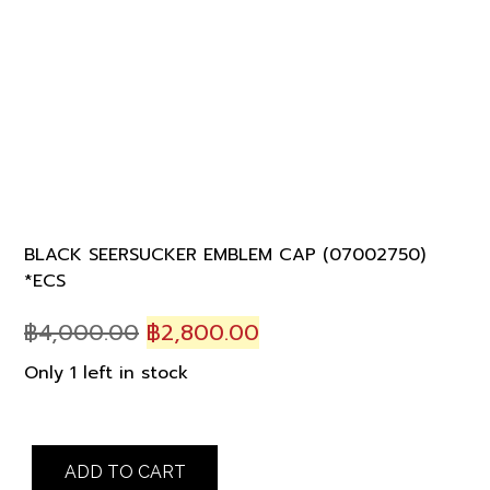
BLACK SEERSUCKER EMBLEM CAP (07002750)
*ECS
Original
Current
฿
4,000.00
฿
2,800.00
price
price
Only 1 left in stock
was:
is:
฿4,000.00.
฿2,800.00.
BLACK
ADD TO CART
SEERSUCKER