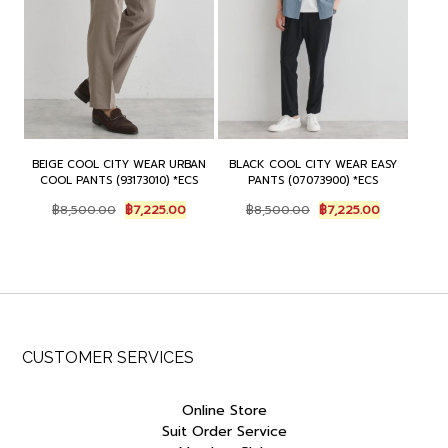
BEIGE COOL CITY WEAR URBAN
BLACK COOL CITY WEAR EASY
COOL PANTS (93173010) *ECS
PANTS (07073900) *ECS
Original
Current
Original
Current
฿
8,500.00
฿
7,225.00
฿
8,500.00
฿
7,225.00
price
price
price
price
was:
is:
was:
is:
฿8,500.00.
฿7,225.00.
฿8,500.00.
฿7,225.00.
CUSTOMER SERVICES
Online Store
Suit Order Service