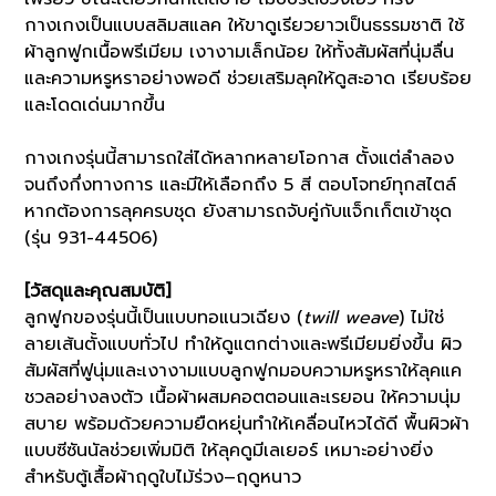
กางเกงเป็นแบบสลิมสแลค ให้ขาดูเรียวยาวเป็นธรรมชาติ ใช้
ผ้าลูกฟูกเนื้อพรีเมียม เงางามเล็กน้อย ให้ทั้งสัมผัสที่นุ่มลื่น
และความหรูหราอย่างพอดี ช่วยเสริมลุคให้ดูสะอาด เรียบร้อย
และโดดเด่นมากขึ้น
กางเกงรุ่นนี้สามารถใส่ได้หลากหลายโอกาส ตั้งแต่ลำลอง
จนถึงกึ่งทางการ และมีให้เลือกถึง 5 สี ตอบโจทย์ทุกสไตล์
หากต้องการลุคครบชุด ยังสามารถจับคู่กับแจ็กเก็ตเข้าชุด
(รุ่น 931-44506)
[วัสดุและคุณสมบัติ]
ลูกฟูกของรุ่นนี้เป็นแบบทอแนวเฉียง (
twill weave
) ไม่ใช่
ลายเส้นตั้งแบบทั่วไป ทำให้ดูแตกต่างและพรีเมียมยิ่งขึ้น ผิว
สัมผัสที่ฟูนุ่มและเงางามแบบลูกฟูกมอบความหรูหราให้ลุคแค
ชวลอย่างลงตัว เนื้อผ้าผสมคอตตอนและเรยอน ให้ความนุ่ม
สบาย พร้อมด้วยความยืดหยุ่นทำให้เคลื่อนไหวได้ดี พื้นผิวผ้า
แบบซีซันนัลช่วยเพิ่มมิติ ให้ลุคดูมีเลเยอร์ เหมาะอย่างยิ่ง
สำหรับตู้เสื้อผ้าฤดูใบไม้ร่วง–ฤดูหนาว