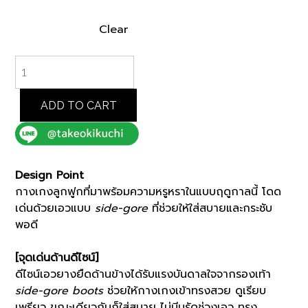
Clear
BLACK
SIDE
GORE
WAIST
ADD TO CART
CORDUROY
PANTS
(07074002)
*ECS
Design Point
quantity
กางเกงลูกฟูกที่มาพร้อมความหรูหราในแบบฤดูกาลนี้ โดด
เด่นด้วยเอวแบบ
side-gore
ที่ช่วยให้ใส่สบายและกระชับ
พอดี
[จุดเด่นด้านดีไซน์]
ดีไซน์เอวยางยืดด้านข้างได้รับแรงบันดาลใจจากรองเท้า
side-gore boots
ช่วยให้กางเกงเข้าทรงสวย ดูเรียบ
เพรียว ขณะเดียวกันก็ใส่สบาย ไม่บีบรัดช่วงเอว ทรง