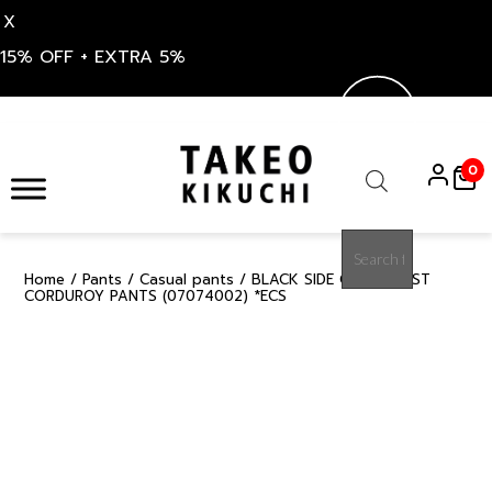
X
15% OFF + EXTRA 5%
Skip
to
0
content
Products
search
Home
/
Pants
/
Casual pants
/ BLACK SIDE GORE WAIST
30%
CORDUROY PANTS (07074002) *ECS