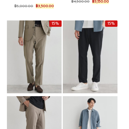
Original
Current
฿
4,500.00
฿
3,150.00
Original
Current
price
price
฿
5,000.00
฿
3,500.00
price
price
was:
is:
was:
is:
฿4,500.00.
฿3,150.00.
฿5,000.00.
฿3,500.00.
15%
15%