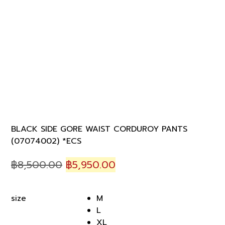
BLACK SIDE GORE WAIST CORDUROY PANTS
(07074002) *ECS
Original
Current
฿
8,500.00
฿
5,950.00
price
price
was:
is:
M
size
฿8,500.00.
฿5,950.00.
L
XL