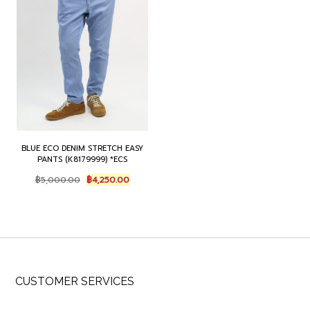
BLUE ECO DENIM STRETCH EASY
PANTS (K8179999) *ECS
Original
Current
฿
5,000.00
฿
4,250.00
price
price
was:
is:
฿5,000.00.
฿4,250.00.
CUSTOMER SERVICES