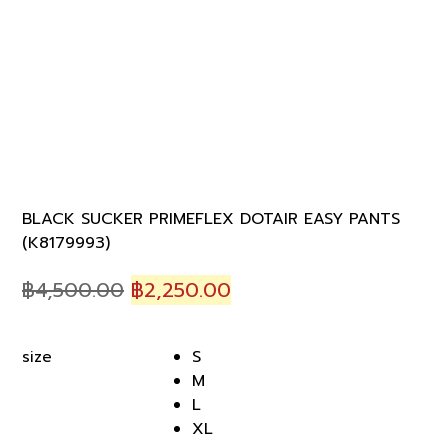
BLACK SUCKER PRIMEFLEX DOTAIR EASY PANTS
(K8179993)
Original
Current
฿
4,500.00
฿
2,250.00
price
price
was:
is:
S
size
฿4,500.00.
฿2,250.00.
M
L
XL