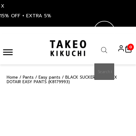
X
15% OFF + EXTRA 5%
Skip
to
0
content
Products
search
Home
/
Pants
/
Easy pants
/ BLACK SUCKER PRIMEFLEX
50%
DOTAIR EASY PANTS (K8179993)