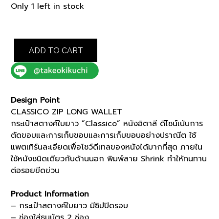
price
price
Only 1 left in stock
was:
is:
฿7,500.00.
฿6,375.00.
BLUE
ADD TO CART
CLASSICO
ZIP
LONG
WALLET
(07001536)
Design Point
*ECS
CLASSICO ZIP LONG WALLET
quantity
กระเป๋าสตางค์ใบยาว “Classico” หนังอิตาลี ดีไซน์เน้นการ
ตัดขอบและการเก็บขอบและการเก็บขอบอย่างปราณีต ใช้
แพตเทิร์นละเอียดเพื่อโชว์ดีเทลของหนังได้มากที่สุด ภายใน
ใช้หนังชนิดเดียวกับด้านนอก พิมพ์ลาย Shrink ทำให้ทนทาน
ต่อรอยขีดข่วน
Product Information
– กระเป๋าสตางค์ใบยาว มีซิปปิดรอบ
– ช่องใส่ธนบัตร 2 ช่อง