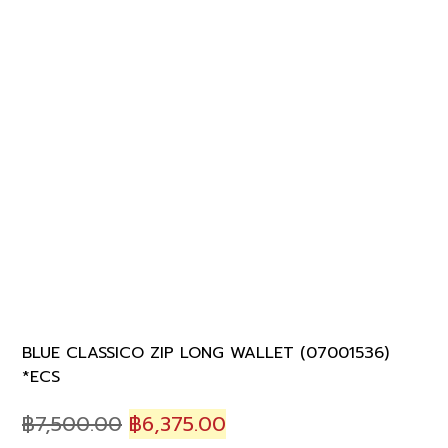
BLUE CLASSICO ZIP LONG WALLET (07001536)
*ECS
Original
Current
฿
7,500.00
฿
6,375.00