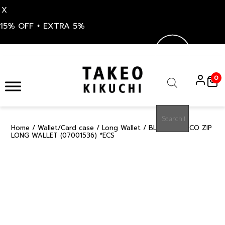
X
15% OFF + EXTRA 5%
Skip
to
0
content
Products
search
Home
/
Wallet/Card case
/
Long Wallet
/ BLUE CLASSICO ZIP
15%
LONG WALLET (07001536) *ECS