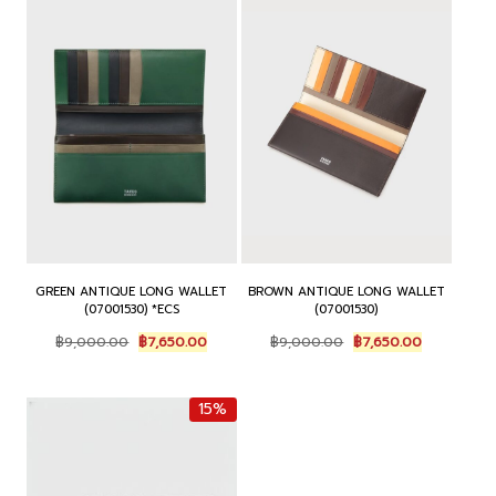
GREEN ANTIQUE LONG WALLET
BROWN ANTIQUE LONG WALLET
(07001530) *ECS
(07001530)
Original
Current
Original
Current
฿
9,000.00
฿
7,650.00
฿
9,000.00
฿
7,650.00
price
price
price
price
was:
is:
was:
is:
฿9,000.00.
฿7,650.00.
฿9,000.00.
฿7,650.00.
15%