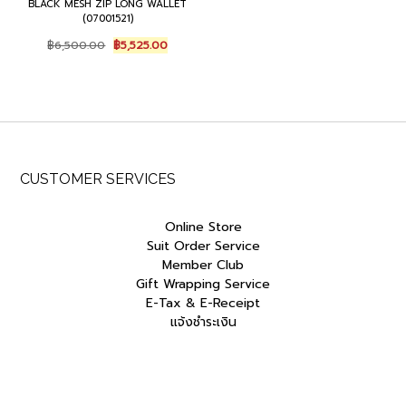
BLACK MESH ZIP LONG WALLET
(07001521)
Original
Current
฿
6,500.00
฿
5,525.00
price
price
was:
is:
฿6,500.00.
฿5,525.00.
CUSTOMER SERVICES
Online Store
Suit Order Service
Member Club
Gift Wrapping Service
E-Tax & E-Receipt
แจ้งชำระเงิน