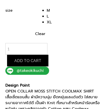
price
price
was:
is:
M
size
฿6,000.00.
฿3,000.00.
L
XL
Clear
BLUE
OPEN
COLLAR
MOSS
ADD TO CART
STITCH
COOLMAX
SHIRT
(K8112501)
Design Point
quantity
OPEN COLLAR MOSS STITCH COOLMAX SHIRT
เสื้อเชิ้ตแขนสั้น ผ้ามีความนุ่ม ยืดหยุ่นและเด้งตัว ใส่สบาย
ระบายอากาศได้ดี เป็นผ้า Knit ที่เหมาะสำหรับหน้าร้อนหรือ
หน้าฝน เพราะผลิตจากผ้า Cotton ผสม Coolmax