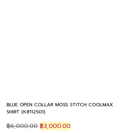
BLUE OPEN COLLAR MOSS STITCH COOLMAX
SHIRT (K8112501)
Original
Current
฿
6,000.00
฿
3,000.00