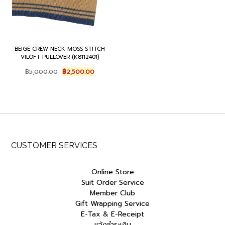
BEIGE CREW NECK MOSS STITCH
VILOFT PULLOVER (K8112401)
Original
Current
฿
5,000.00
฿
2,500.00
price
price
was:
is:
฿5,000.00.
฿2,500.00.
CUSTOMER SERVICES
Online Store
Suit Order Service
Member Club
Gift Wrapping Service
E-Tax & E-Receipt
แจ้งชำระเงิน