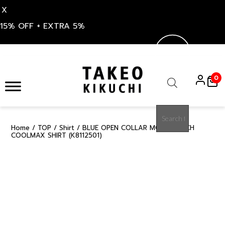
X
15% OFF + EXTRA 5%
Skip
to
0
content
Products
search
Home
/
TOP
/
Shirt
/ BLUE OPEN COLLAR MOSS STITCH
50%
COOLMAX SHIRT (K8112501)