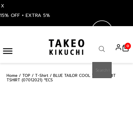
X
15% OFF + EXTRA 5%
Skip
to
0
content
Products
search
Home
/
TOP
/
T-Shirt
/ BLUE TAILOR COOL TOUCH KNIT
30%
TSHIRT (07012021) *ECS