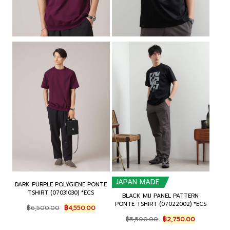
JAPAN MADE
DARK PURPLE POLYGIENE PONTE
TSHIRT (07031030) *ECS
BLACK MIJ PANEL PATTERN
PONTE TSHIRT (07022002) *ECS
Original
Current
฿
6,500.00
฿
4,550.00
price
price
Original
Current
฿
5,500.00
฿
2,750.00
was:
is:
price
price