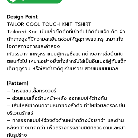
(07012021)
*ECS
Design Point
quantity
TAILOR COOL TOUCH KNIT TSHIRT
Tailored Knit เป็นเสื้อยืดถักที่เข้ากันได้ดีกับแจ็คเก็ต ผ้า
ถักเกจสูงที่มีความละเอียดช่วยให้ดูสุภาพและหรู เหมาะทั้ง
โอกาสทางการและลำลอง
ให้บรรยากาศหรูหราแบบผู้ใหญ่ซึ่งแตกต่างจากเสื้อยืดคัต
ตอนทั่วไป เหมาะอย่างยิ่งทั้งสำหรับใส่เป็นอินเนอร์คู่กับแจ็ก
เก็ตฤดูร้อน หรือใส่เดี่ยวก็ดูเรียบร้อย สวยแบบมินิมอล
[Pattern]
– โครงแขนเสื้อทรงวงรี
– ส่วนแขนเสื้อด้านหน้า-หลัง ออกแบบให้ต่างกัน
– เส้นไหล่เข้ากับความหนาของลำตัว ทำให้ช่วยลดรอยย่น
บริเวณรักแร้
– การออกแบบให้ช่วงตัวด้านหน้ากว้างน้อยกว่า และด้าน
หลังกว้างมากกว่า เพื่อสร้างทรงสามมิติที่สวยงามและเข้า
กับรูปร่าง