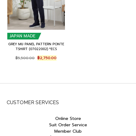
JAPAN MADE
GREY MIJ PANEL PATTERN PONTE
TSHIRT (07022002) *ECS
Original
Current
฿
5,500.00
฿
2,750.00
price
price
was:
is:
฿5,500.00.
฿2,750.00.
CUSTOMER SERVICES
Online Store
Suit Order Service
Member Club