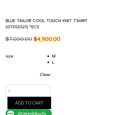
BLUE TAILOR COOL TOUCH KNIT TSHIRT
(07012021) *ECS
Original
Current
฿
7,000.00
฿
4,900.00
price
price
was:
is:
M
size
฿7,000.00.
฿4,900.00.
L
Clear
BLUE
TAILOR
COOL
TOUCH
ADD TO CART
KNIT
TSHIRT