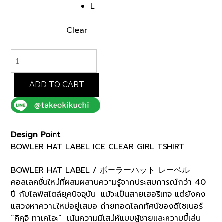
L
Clear
BOWLER
HAT
LABEL
ICE
ADD TO CART
CLEAR
GIRL
TSHIRT
(93125605)
Design Point
*ECS
BOWLER HAT LABEL ICE CLEAR GIRL TSHIRT
quantity
BOWLER HAT LABEL / ボーラーハット レーベル
คอลเลคชั่นใหม่ที่ผสมผสานความรู้จากประสบการณ์กว่า 40
ปี กับไลฟ์สไตล์ยุคปัจจุบัน แม้จะเป็นสายเฮอริเทจ แต่ยังคง
แสวงหาความใหม่อยู่เสมอ ถ่ายทอดโลกทัศน์ของดีไซเนอร์
“คิคุจิ ทาเคโอะ” เน้นความมีเสน่ห์แบบผู้ชายและความขี้เล่น