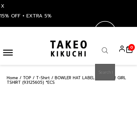
X
15% OFF + EXTRA 5%
Skip
to
0
content
Products
search
Home
/
TOP
/
T-Shirt
/ BOWLER HAT LABEL ICE CLEAR GIRL
15%
TSHIRT (93125605) *ECS