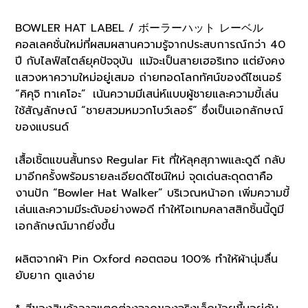
BOWLER HAT LABEL / ボーラーハット レーベル
คอลเลคชั่นใหม่ที่ผสมผสานความรู้จากประสบการณ์กว่า 40
ปี กับไลฟ์สไตล์ยุคปัจจุบัน แม้จะเป็นสายเฮอริเทจ แต่ยังคง
แสวงหาความใหม่อยู่เสมอ ถ่ายทอดโลกทัศน์ของดีไซเนอร์
“คิคุจิ ทาเคโอะ” เน้นความมีเสน่ห์แบบผู้ชายและความขี้เล่น
ใช้สัญลักษณ์ “ชายสวมหมวกโบว์เลอร์” ซึ่งเป็นเอกลักษณ์
ของแบรนด์
เสื้อเชิ้ตแขนสั้นทรง Regular Fit ที่ให้ลุคสุภาพและดูดี กลับ
มาอีกครั้งพร้อมรายละเอียดดีไซน์ใหม่ จุดเด่นสะดุดตาคือ
งานปัก “Bowler Hat Walker” บริเวณหน้าอก เพิ่มความขี้
เล่นและความมีระดับอย่างพอดี ทำให้ไอเทมคลาสสิกชิ้นนี้ดูมี
เอกลักษณ์มากยิ่งขึ้น
ผลิตจากผ้า Pin Oxford คอตตอน 100% ทำให้ผ้านุ่มลื่น
ยับยาก ดูแลง่าย