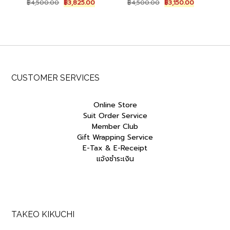
Original
Current
Original
Current
฿
4,500.00
฿
3,825.00
฿
4,500.00
฿
3,150.00
price
price
price
price
was:
is:
was:
is:
฿4,500.00.
฿3,825.00.
฿4,500.00.
฿3,150.00.
CUSTOMER SERVICES
Online Store
Suit Order Service
Member Club
Gift Wrapping Service
E-Tax & E-Receipt
แจ้งชำระเงิน
TAKEO KIKUCHI