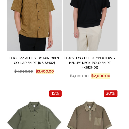
BEIGE PRIMEFLEX DOTAIR OPEN
BLACK ECOBLUE SUCKER JERSEY
COLLAR SHIRT (K8183402)
HENLEY NECK POLO SHIRT
(K8133403)
Original
Current
฿
4,000.00
฿
3,400.00
Original
Current
price
price
฿
4,000.00
฿
2,000.00
price
price
was:
is:
was:
is:
฿4,000.00.
฿3,400.00.
฿4,000.00.
฿2,000.00
15%
30%