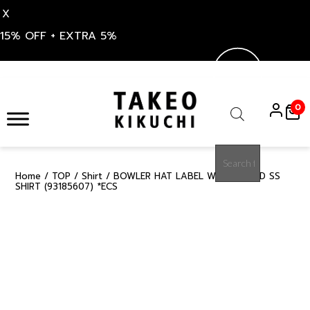
X
15% OFF + EXTRA 5%
Skip
to
0
content
Products
search
Home
/
TOP
/
Shirt
/ BOWLER HAT LABEL WALKER BTD SS
15%
SHIRT (93185607) *ECS