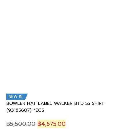
NEW IN
BOWLER HAT LABEL WALKER BTD SS SHIRT
(93185607) *ECS
Original
Current
฿
5,500.00
฿
4,675.00