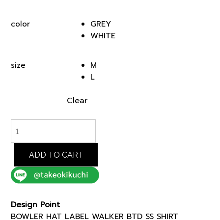
price
price
was:
is:
GREY
color
฿5,500.00.
฿4,675.00.
WHITE
M
size
L
Clear
BOWLER
HAT
LABEL
WALKER
ADD TO CART
BTD
SS
SHIRT
(93185607)
Design Point
*ECS
BOWLER HAT LABEL WALKER BTD SS SHIRT
quantity