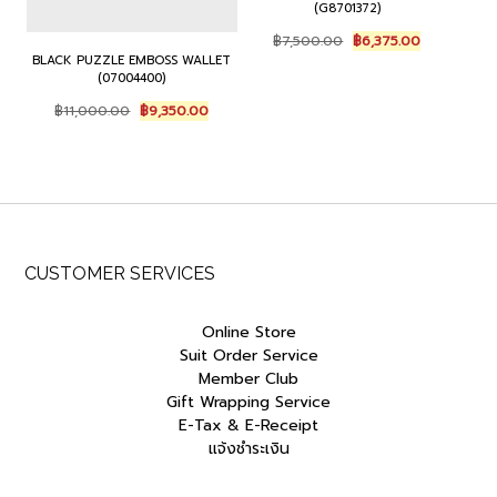
(G8701372)
Original
Current
฿
7,500.00
฿
6,375.00
price
price
BLACK PUZZLE EMBOSS WALLET
was:
is:
(07004400)
฿7,500.00.
฿6,375.00.
Original
Current
฿
11,000.00
฿
9,350.00
price
price
was:
is:
฿11,000.00.
฿9,350.00.
CUSTOMER SERVICES
Online Store
Suit Order Service
Member Club
Gift Wrapping Service
E-Tax & E-Receipt
แจ้งชำระเงิน