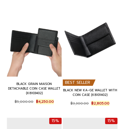
BEST SELLER
BLACK GRAIN MAISON
DETACHABLE COIN CASE WALLET
BLACK NEW KA-GE WALLET WITH
(K8103402)
COIN CASE (K8101402)
Original
Current
฿
5,000.00
฿
4,250.00
Original
Current
฿
3,300.00
฿
2,805.00
price
price
price
price
was:
is:
was:
is:
฿5,000.00.
฿4,250.00.
฿3,300.00.
฿2,805.00.
15%
15%