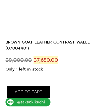
BROWN GOAT LEATHER CONTRAST WALLET
(07004401)
Original
Current
฿
9,000.00
฿
7,650.00
price
price
Only 1 left in stock
was:
is:
฿9,000.00.
฿7,650.00.
BROWN
ADD TO CART
GOAT
LEATHER
CONTRAST
WALLET