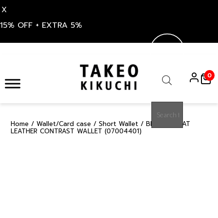
X
15% OFF + EXTRA 5%
Skip
to
0
content
Products
search
Home
/
Wallet/Card case
/
Short Wallet
/ BROWN GOAT
15%
LEATHER CONTRAST WALLET (07004401)