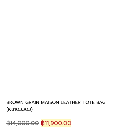
BROWN GRAIN MAISON LEATHER TOTE BAG
(K8103303)
Original
Current
฿
14,000.00
฿
11,900.00