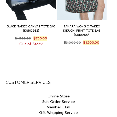
BLACK TAKEO CANVAS TOTE BAG
TAKARA WONG X TAKEO
(K8102982)
KIKUCHI PRINT TOTE BAG
(K8109309)
Original
Current
฿
1,500.00
฿
750.00
Original
Current
price
price
฿
3,000.00
฿
1,500.00
Out of Stock
price
price
was:
is:
was:
is:
฿1,500.00.
฿750.00.
฿3,000.00.
฿1,500.00.
CUSTOMER SERVICES
Online Store
Suit Order Service
Member Club
Gift Wrapping Service