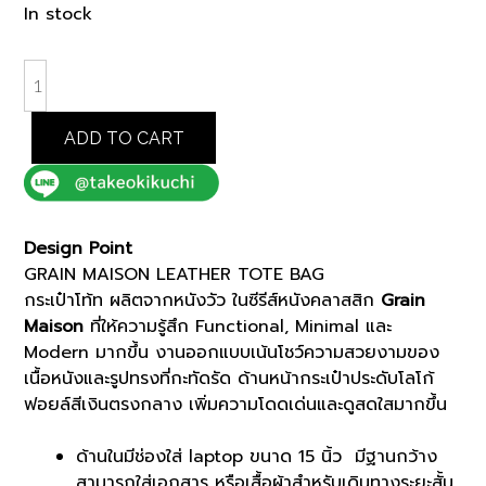
price
price
In stock
was:
is:
฿14,000.00.
฿11,900.00.
BROWN
GRAIN
MAISON
ADD TO CART
LEATHER
TOTE
BAG
(K8103303)
Design Point
quantity
GRAIN MAISON LEATHER TOTE BAG
กระเป๋าโท้ท ผลิตจากหนังวัว ในซีรีส์หนังคลาสสิก
Grain
Maison
ที่ให้ความรู้สึก Functional, Minimal และ
Modern มากขึ้น งานออกแบบเน้นโชว์ความสวยงามของ
เนื้อหนังและรูปทรงที่กะทัดรัด ด้านหน้ากระเป๋าประดับโลโก้
ฟอยล์สีเงินตรงกลาง เพิ่มความโดดเด่นและดูสดใสมากขึ้น
ด้านในมีช่องใส่ laptop ขนาด 15 นิ้ว มีฐานกว้าง
สามารถใส่เอกสาร หรือเสื้อผ้าสำหรับเดินทางระยะสั้น