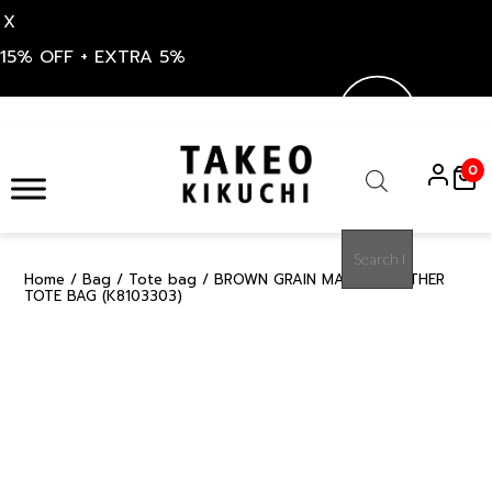
X
15% OFF + EXTRA 5%
Skip
to
0
content
Products
search
Home
/
Bag
/
Tote bag
/ BROWN GRAIN MAISON LEATHER
15%
TOTE BAG (K8103303)