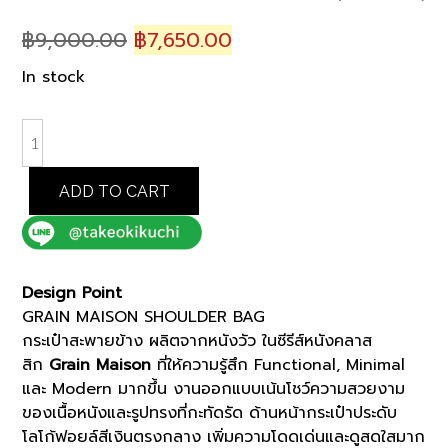
Original
Current
฿
9,000.00
฿
7,650.00
price
price
In stock
was:
is:
฿9,000.00.
฿7,650.00.
BROWN
GRAIN
MAISON
ADD TO CART
SHOULDER
BAG
(K8103302)
quantity
Design Point
GRAIN MAISON SHOULDER BAG
กระเป๋าสะพายข้าง ผลิตจากหนังวัว ในซีรีส์หนังคลาส
สิก
Grain Maison
ที่ให้ความรู้สึก Functional, Minimal
และ Modern มากขึ้น งานออกแบบเน้นโชว์ความสวยงาม
ของเนื้อหนังและรูปทรงที่กะทัดรัด ด้านหน้ากระเป๋าประดับ
โลโก้ฟอยล์สีเงินตรงกลาง เพิ่มความโดดเด่นและดูสดใสมาก