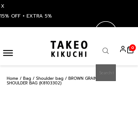
X
15% OFF + EXTRA 5%
Skip
to
0
content
Products
search
Home
/
Bag
/
Shoulder bag
/ BROWN GRAIN MAISON
15%
SHOULDER BAG (K8103302)