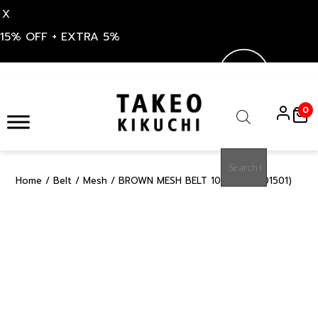
X
15% OFF + EXTRA 5%
Skip
to
0
content
Products
search
Home
/
Belt
/
Mesh
/ BROWN MESH BELT 108CM (K8101501)
15%