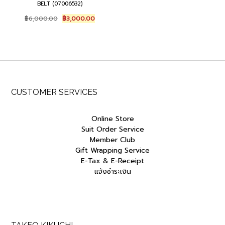
BELT (07006532)
Original
Current
฿
6,000.00
฿
3,000.00
price
price
was:
is:
฿6,000.00.
฿3,000.00.
CUSTOMER SERVICES
Online Store
Suit Order Service
Member Club
Gift Wrapping Service
E-Tax & E-Receipt
แจ้งชำระเงิน