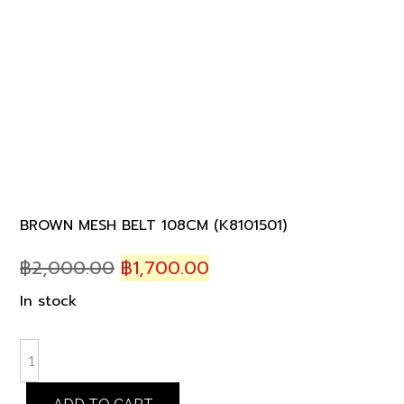
BROWN MESH BELT 108CM (K8101501)
Original
Current
฿
2,000.00
฿
1,700.00
price
price
In stock
was:
is:
฿2,000.00.
฿1,700.00.
BROWN
MESH
BELT