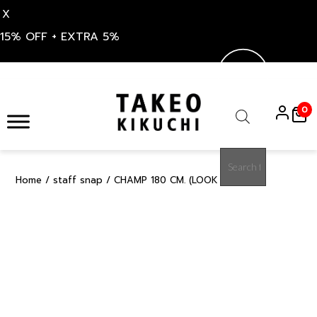
X
15% OFF + EXTRA 5%
Skip
to
0
content
Products
search
Home
/
staff snap
/ CHAMP 180 CM. (LOOK 59922)
15%