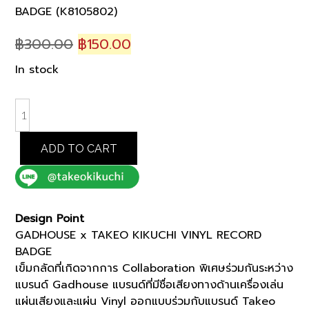
BADGE (K8105802)
Original
Current
฿
300.00
฿
150.00
price
price
In stock
was:
is:
฿300.00.
฿150.00.
GADHOUSE
x
TAKEO
ADD TO CART
KIKUCHI
VINYL
RECORD
BADGE
Design Point
(K8105802)
GADHOUSE x TAKEO KIKUCHI VINYL RECORD
quantity
BADGE
เข็มกลัดที่เกิดจากการ Collaboration พิเศษร่วมกันระหว่าง
แบรนด์ Gadhouse แบรนด์ที่มีชื่อเสียงทางด้านเครื่องเล่น
แผ่นเสียงและแผ่น Vinyl ออกแบบร่วมกับแบรนด์ Takeo