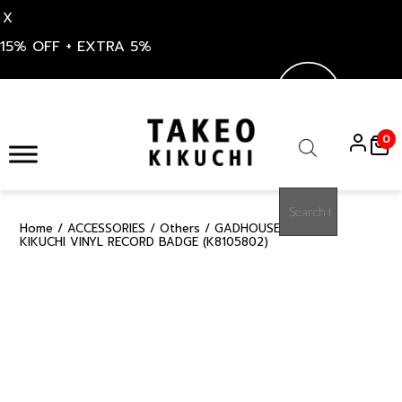
X
15% OFF + EXTRA 5%
Skip
to
0
content
Products
search
Home
/
ACCESSORIES
/
Others
/ GADHOUSE x TAKEO
50%
KIKUCHI VINYL RECORD BADGE (K8105802)