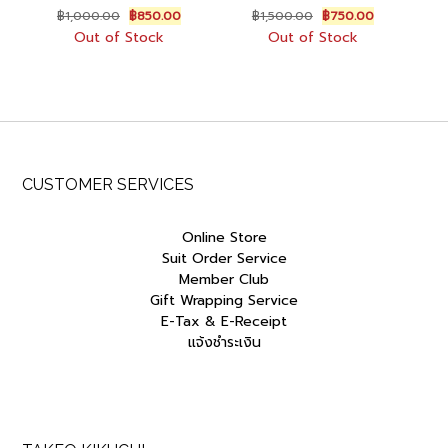
Original
Current
Original
Current
฿
1,000.00
฿
850.00
฿
1,500.00
฿
750.00
price
price
price
price
Out of Stock
Out of Stock
was:
is:
was:
is:
฿1,000.00.
฿850.00.
฿1,500.00.
฿750.00.
CUSTOMER SERVICES
Online Store
Suit Order Service
Member Club
Gift Wrapping Service
E-Tax & E-Receipt
แจ้งชำระเงิน