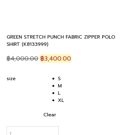
GREEN STRETCH PUNCH FABRIC ZIPPER POLO
SHIRT (K8133999)
Original
Current
฿
4,000.00
฿
3,400.00
price
price
was:
is:
S
size
฿4,000.00.
฿3,400.00.
M
L
XL
Clear
GREEN