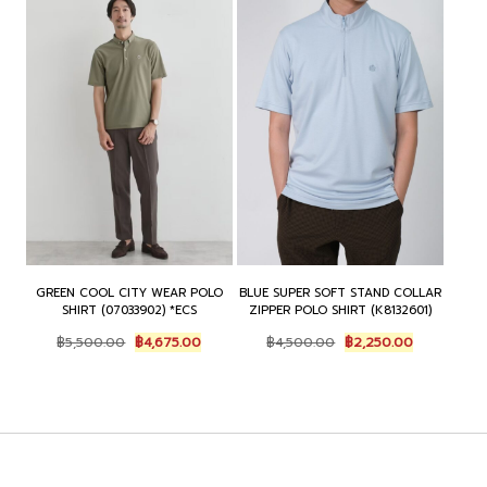
GREEN COOL CITY WEAR POLO
BLUE SUPER SOFT STAND COLLAR
SHIRT (07033902) *ECS
ZIPPER POLO SHIRT (K8132601)
Original
Current
Original
Current
฿
5,500.00
฿
4,675.00
฿
4,500.00
฿
2,250.00
price
price
price
price
was:
is:
was:
is:
฿5,500.00.
฿4,675.00.
฿4,500.00.
฿2,250.00.