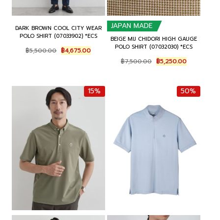
JAPAN MADE
DARK BROWN COOL CITY WEAR
POLO SHIRT (07033902) *ECS
BEIGE MIJ CHIDORI HIGH GAUGE
POLO SHIRT (07032030) *ECS
Original
Current
฿
5,500.00
฿
4,675.00
price
price
Original
Current
฿
7,500.00
฿
5,250.00
was:
is:
price
price
฿5,500.00.
฿4,675.00.
was:
is:
฿7,500.00.
฿5,250.00.
15%
50%