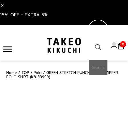
X
15% OFF + EXTRA 5%
Skip
to
0
content
Products
search
Home
/
TOP
/
Polo
/ GREEN STRETCH PUNCH FABRIC ZIPPER
15%
POLO SHIRT (K8133999)